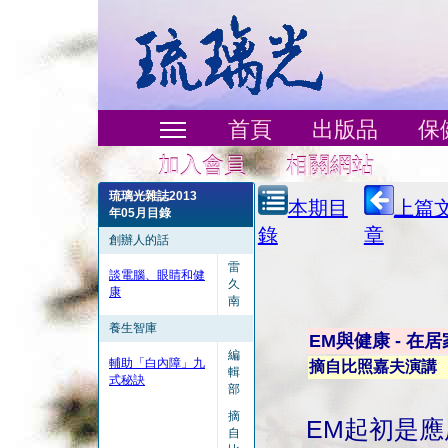
首頁
出版品
保
加入會員
相關網站
琉璃光雜誌2013
本期目
上篇
年05月目錄
錄
章
創辦人的話
雷
談電腦、眼睛和健
久
康
南
養生智庫
EM與健康 - 在
編
輔助「白內障」九
摘自比照嘉夫演講
輯
式秘訣
部
摘
EM起初是
自