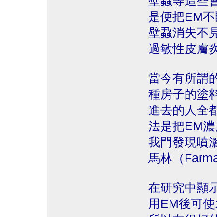
壁蝨等這些
是便把EM
壁蝨消失不
過敏性皮膚
當今有所謂的致
種房子的塗
進去的人全
法是把EM濃
我門發現噴
馬林（Far
在研究中顯
用EM後可