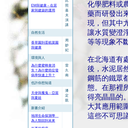
比
化學肥料或
EM與健康－在居
照
家與建築的運用
嘉
藥而研發出
夫
演
現，但其中
講
讓水質變澄
自然生活
等等現象不
周
香草園到蛋糕菜園
妙
與健康
妃
在北海道有
環境與人
為什麼蜜蜂會消
雷
後，水泥居
失？為什麼癌症發
久
病率快速上升？
南
鋼筋的鐵眾
也許你想知道
態。在那裡
潘
天使與魔鬼－亞當
得亮晶晶的
定
與夏娃
凱
大其應用範
新書介紹
這些不可思
地球生命探測學
為人類回到未來