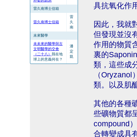
外婆的廚房
具抗氧化作
雷久南博士信箱
雷
雷久南博士信箱
久
因此，我就
南
但發現並沒
未來醫學
作用的物質
未未來的醫學與古
潘
文明醫學的交會
定
裏的Sapo
（二十八）
我在地
凱
球上的意義何在？
類，這些成
（Oryza
類。以及肌醣（
其他的各種
些礦物質都呈
compou
合轉變成具