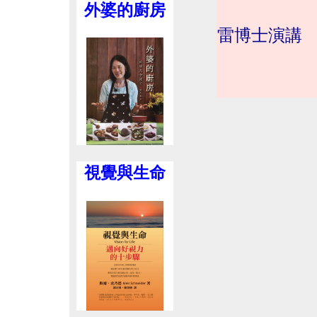
外婆的廚房
雷博士演講 
視覺與生命