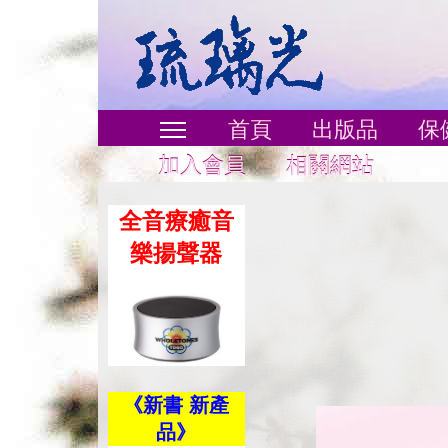
首頁
出版品
保
加入會員
相關網站
全音療癒音
樂揚聲器
《新書 新產
品》