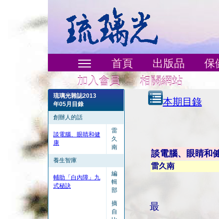
首頁
出版品
保
加入會員
相關網站
琉璃光雜誌2013
本期目錄
年05月目錄
創辦人的話
雷
談電腦、眼睛和健
久
康
南
談電腦、眼睛和
養生智庫
雷久南
編
輔助「白內障」九
輯
式秘訣
部
摘
最
自