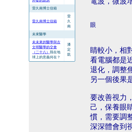
電波，微波
外婆的廚房
雷久南博士信箱
雷
雷久南博士信箱
久
眼
南
未來醫學
未未來的醫學與古
潘
文明醫學的交會
睛較小，相
定
（二十八）
我在地
凱
球上的意義何在？
看電腦都是
退化，調整
另一個後果
要改善視力
己，保養眼
慣，需要調
深深體會到