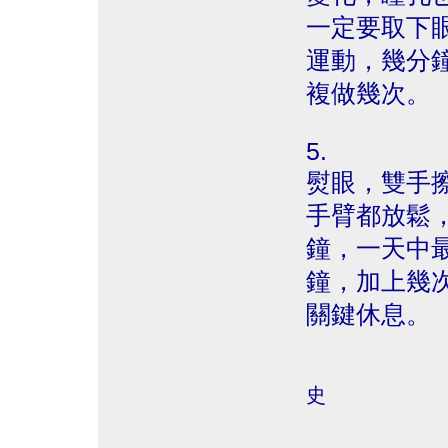
一定要取下
運動，幾分
複做幾次。
5.
熨眼，雙手
手臂都放鬆
鐘，一天中最
鐘，加上幾次
關鍵休息。
史