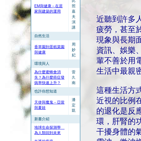
比
EM與健康－在居
照
家與建築的運用
嘉
夫
近聽到許多
演
講
疲勞，甚至
自然生活
現象與長期
周
香草園到蛋糕菜園
資訊、娛樂
妙
與健康
妃
輩不善於用
環境與人
生活中最親
為什麼蜜蜂會消
雷
失？為什麼癌症發
久
病率快速上升？
南
這種生活方
也許你想知道
近視的比例在
潘
天使與魔鬼－亞當
定
與夏娃
的退化是反
凱
新書介紹
環，肝腎的
地球生命探測學
干擾身體的
為人類回到未來