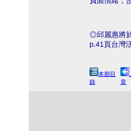
負面情緒，
◎邱麗惠將
p.41頁台灣
本期目
錄
章