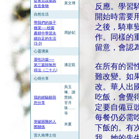
從黃豆談基因
黃文博
反應。學習
改造食物
自然生活
開始時需要
帶我們的孩子
之後，騎車
種菜──校園
周妙妃
農耕中學習永
作。同樣的
續自足的生活
(3-3)
留意，會認
心靈湧泉
靈性詩篇──
在所有的習
第三篇歸無所
潘定凱
得法（二十八
)
難改變。如
心得分享
改。華人出
吳玉
琳、謝
吃飯，會覺
我的經驗願與
慧娟、
您分享
甘月
定要自備豆
珠……
等
每餐仍必需
突破困難的人
米夏
下飯的。有
際關係
雷久南博士信
我，她的先