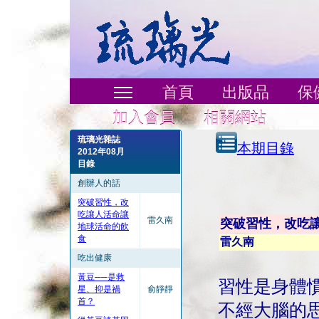
首頁
出版品
保
加入會員
相關網站
琉璃光雜誌
本期目錄
2012年08月
目錄
創辦人的話
突破習性，改
吃讓人活命讓
雷久南
突破習性，改吃
地球活命的飲
食
雷久南
吃出健康
黃豆──是救
習性是身體
星、抑是禍
俞靜靜
首？
不經大腦的