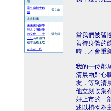
箱
雷久南博士信
雷久南
箱
未來醫學
未未來的醫學
與古文明醫學
當我們被習
的交會（二十
潘定凱
五）
高血壓的
善待身體的
根本治療之道
花非花 序
時，才會重
我的一位鄰
清晨兩點心
友，等到清
他立刻收集
好上市的一
述以植物為