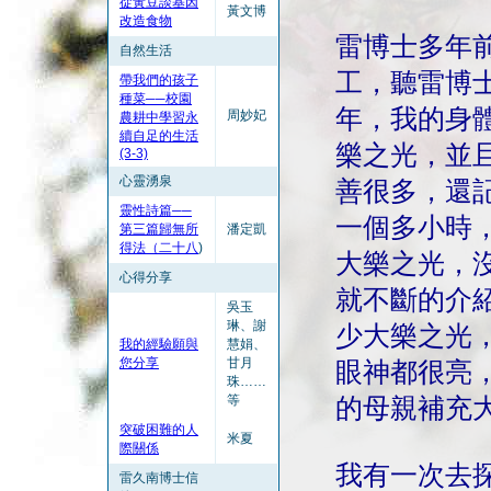
從黃豆談基因
黃文博
改造食物
雷博士多年
自然生活
工，聽雷博
帶我們的孩子
種菜──校園
年，我的身
周妙妃
農耕中學習永
續自足的生活
樂之光，並
(3-3)
心靈湧泉
善很多，還
靈性詩篇──
一個多小時
第三篇歸無所
潘定凱
得法（二十八
)
大樂之光，
心得分享
就不斷的介
吳玉
琳、謝
少大樂之光
我的經驗願與
慧娟、
您分享
甘月
眼神都很亮
珠……
等
的母親補充
突破困難的人
米夏
際關係
我有一次去
雷久南博士信