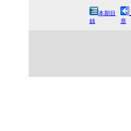
本期目
錄
章