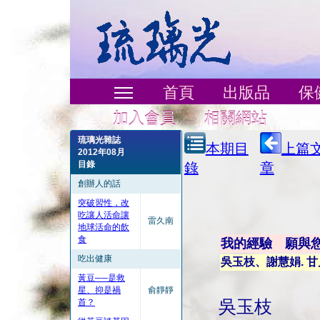
首頁
出版品
保
加入會員
相關網站
琉璃光雜誌
本期目
上篇
2012年08月
目錄
錄
章
創辦人的話
突破習性，改
吃讓人活命讓
雷久南
地球活命的飲
食
我的經驗 願與
吃出健康
吳玉枝、謝慧娟. 
黃豆──是救
星、抑是禍
俞靜靜
首？
吳玉枝