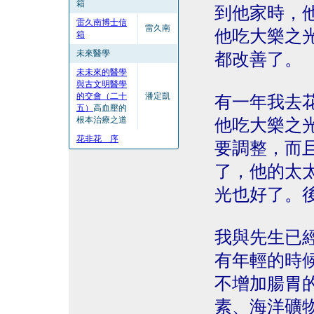
箱
到他家時，
雷久南博士信
雷久南
他吃大樂之
箱
未來醫學
都改善了。
未未來的醫學
與古文明醫學
的交會（二十
潘定凱
有一年我去
五）
高血壓的
根本治療之道
他吃大樂之
花非花 序
要調整，而
了，他的太
光也好了。
我與先生已
有年輕的時
不增加腸胃
素、海洋礦