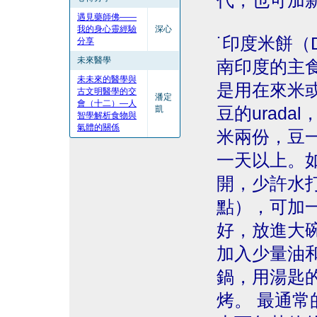
代，也可加
遇見藥師佛——
我的身心靈經驗
深心
˙印度米餅（D
分享
未來醫學
南印度的主
未未來的醫學與
是用在來米
古文明醫學的交
潘定
會（十二）—人
凱
豆的urad
智學解析食物與
氣體的關係
米兩份，豆
一天以上。
開，少許水
點），可加
好，放進大
加入少量油
鍋，用湯匙
烤。 最通