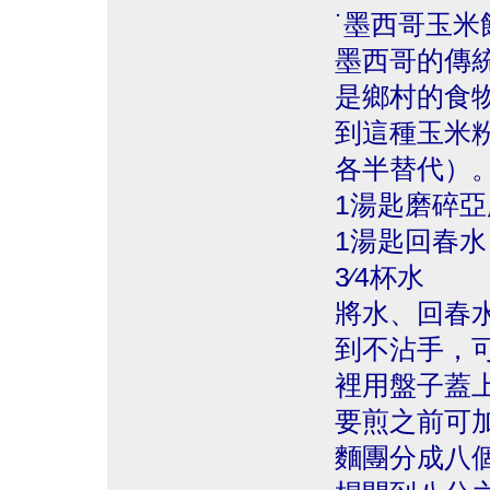
˙墨西哥玉米餅（
墨西哥的傳
是鄉村的食
到這種玉米
各半替代）。 
1湯匙磨碎
1湯匙回春水
3∕4杯水
將水、回春
到不沾手，
裡用盤子蓋
要煎之前可
麵團分成八