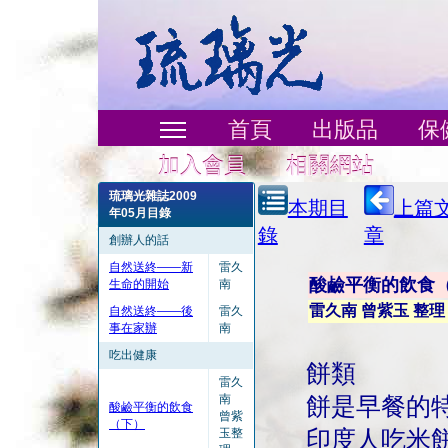
首頁
出版品
保
加入會員
相關網站
琉璃光雜誌2009
本期目
上篇
年05月目錄
錄
章
創辦人的話
自然送終——新
雷久
酸鹼平衡的飲食
生命的開始
南
雷久南 曾紫玉 整理
自然送終——後
雷久
事在家辦
南
吃出健康
餅類
雷久
南
餅是早餐的
酸鹼平衡的飲食
曾紫
（下）
玉整
印度人吃米餅