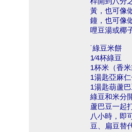
桿開到八分
黃，也可像
鐘，也可像
哩豆湯或椰
˙綠豆米餅
1∕4杯綠豆
1杯米（香
1湯匙亞麻
1湯匙葫蘆巴
綠豆和米分
蘆巴豆一起
八小時，即
豆、扁豆替