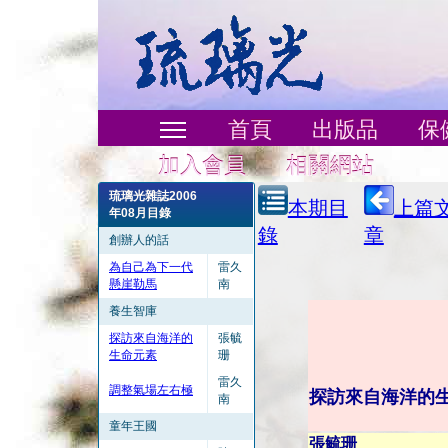
首頁
出版品
保
加入會員
相關網站
琉璃光雜誌2006
本期目
上篇
年08月目錄
錄
章
創辦人的話
為自己為下一代
雷久
懸崖勒馬
南
養生智庫
探訪來自海洋的
張毓
生命元素
珊
雷久
調整氣場左右極
探訪來自海洋
南
童年王國
張毓珊