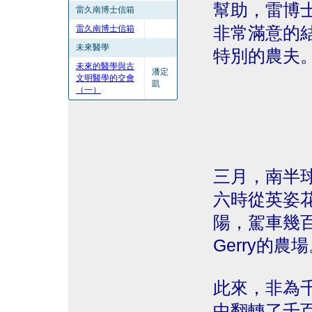
幫助，雷博
雷久南博士信箱
雷久南博士信箱
非常滿意的
未來醫學
特別的農夫
未來的醫學與古
潘定
文明醫學的交會
凱
（一）
三月，南半
六時從英姿花
陽，駕車幾
Gerry的農
此來，非為
中翻轉了千