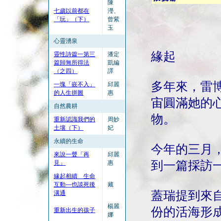
陳
七歲以前都在
瀅、
「玩」（下）
曾紫
玉
心靈湧泉
緣起
靈性詩篇一第三
潘定
篇歸無所得法
凱編
（之四）
譯
多年來，雷
一塊「嵌不入」
邱麗
的人生拼圖
惠
宙圓滿她的
自然農耕
物。
重新認識我們的
周妙
土壤（下）
妃
永續的生命
今年的三月
來說一聲「再
邱麗
到一篇採訪一
見」
惠
緣起相續 生命
互動—也談死後
藏
蓋瑞提到來
溝通
楊麗
份的活海形
重新出生的孩子
娜