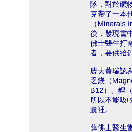
隊，對於礦
克帶了一本
（Mineral
後，發現書
佛士醫生打
者，要供給
農夫蓋瑞認
乏鎂（Magne
B12）、鋰（L
所以不能吸
囊裡。
薛佛士醫生