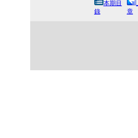
本期目
錄
章