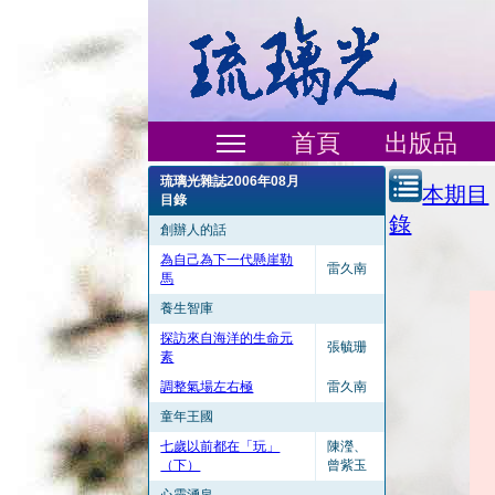
首頁
出版品
琉璃光雜誌2006年08月
本期目
目錄
錄
創辦人的話
為自己為下一代懸崖勒
雷久南
馬
養生智庫
探訪來自海洋的生命元
張毓珊
素
調整氣場左右極
雷久南
童年王國
七歲以前都在「玩」
陳瀅、
（下）
曾紫玉