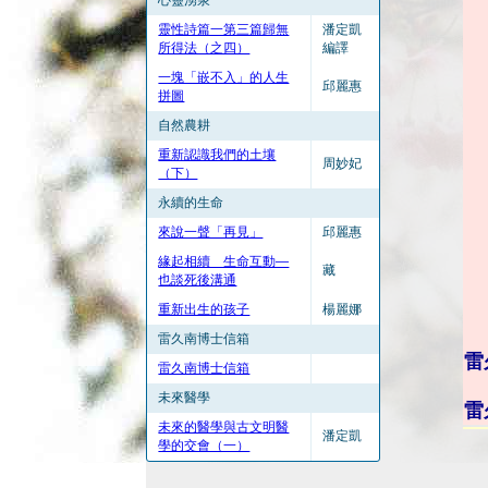
心靈湧泉
靈性詩篇一第三篇歸無
潘定凱
所得法（之四）
編譯
一塊「嵌不入」的人生
邱麗惠
拼圖
自然農耕
重新認識我們的土壤
周妙妃
（下）
永續的生命
來說一聲「再見」
邱麗惠
緣起相續 生命互動—
藏
也談死後溝通
重新出生的孩子
楊麗娜
雷久南博士信箱
雷
雷久南博士信箱
未來醫學
雷
未來的醫學與古文明醫
潘定凱
學的交會（一）