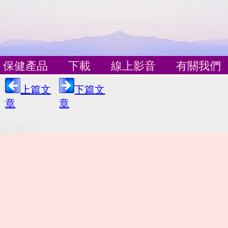
保健產品
下載
線上影音
有關我們
上篇文
下篇文
章
章