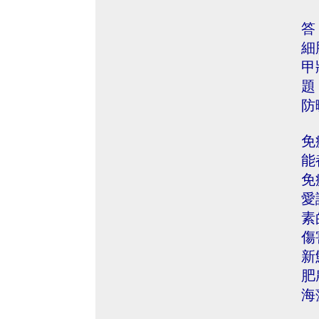
答
細
甲
題
防
免
能
免
愛
素
傷
新
肥
海