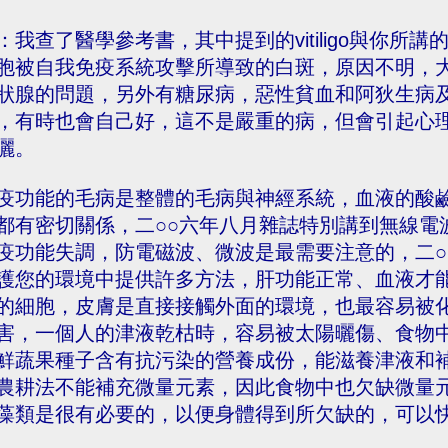
：我查了醫學參考書，其中提到的vitiligo與你
胞被自我免疫系統攻擊所導致的白斑，原因不明，
狀腺的問題，另外有糖尿病，惡性貧血和阿狄生病
，有時也會自己好，這不是嚴重的病，但會引起心
曬。
疫功能的毛病是整體的毛病與神經系統，血液的酸
都有密切關係，二○○六年八月雜誌特別講到無線電
疫功能失調，防電磁波、微波是最需要注意的，二○
護您的環境中提供許多方法，肝功能正常、血液才
的細胞，皮膚是直接接觸外面的環境，也最容易被
害，一個人的津液乾枯時，容易被太陽曬傷、食物
鮮蔬果種子含有抗污染的營養成份，能滋養津液和
農耕法不能補充微量元素，因此食物中也欠缺微量
藻類是很有必要的，以便身體得到所欠缺的，可以