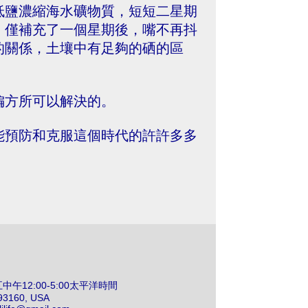
低鹽濃縮海水礦物質，短短二星期
，僅補充了一個星期後，嘴不再抖
的關係，土壤中有足夠的硒的區
偏方所可以解決的。
能預防和克服這個時代的許許多多
12:00-5:00太平洋時間
 93160, USA