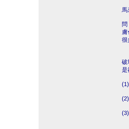
馬
問
膚
很
我
破
是
(
(
(