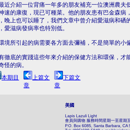
最近介紹一位背痛一年多的朋友補充一位澳洲農夫
神速的康復，現已可種菜。他的朋友患有巴金森病
，晚上也可以睡了，我們文章中曾介紹愛滋病和硒
，愛滋病發病率也特別低。
環境所引起的病需要各方面去彌補，不是簡單的小
有徹底的實踐這些年來介紹的保健方法和環保，才
奇怪的病。
本期目
上篇文
下篇文
章
章
美國
Lapis Lazuli Light
會員與購物 服務時間星期一至星期五中午
P.O. Box 6085, Santa Barbara, CA