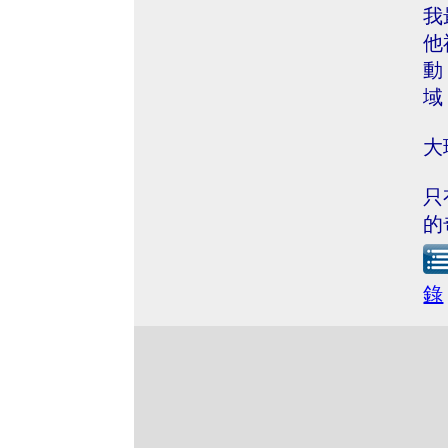
我
他
動
域
大
只
的
錄