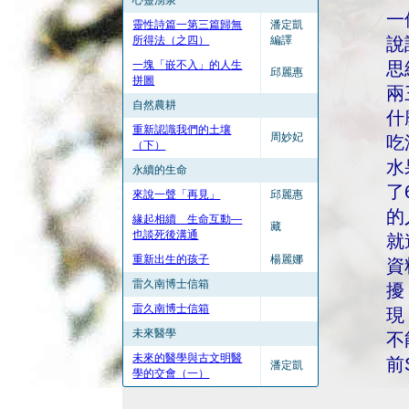
心靈湧泉
一
靈性詩篇一第三篇歸無
潘定凱
所得法（之四）
編譯
說
一塊「嵌不入」的人生
思
邱麗惠
拼圖
兩
自然農耕
什
重新認識我們的土壤
周妙妃
吃
（下）
水
永續的生命
了
來說一聲「再見」
邱麗惠
的
緣起相續 生命互動—
藏
也談死後溝通
就
重新出生的孩子
楊麗娜
資
雷久南博士信箱
擾
雷久南博士信箱
現
未來醫學
不
未來的醫學與古文明醫
前
潘定凱
學的交會（一）