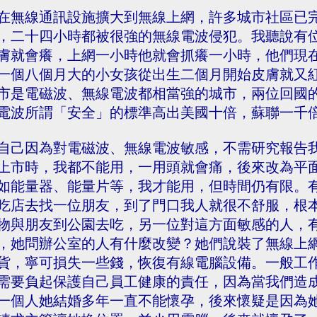
在無線通訊設施擴大到無線上網，許多城市社區已
，二十四小時都被很強的無線電波侵犯。我聽說有
膚就會癢，上網一小時他就會抓癢一小時，他們現
一個八個月大的小女孩從出生二個月開始皮膚就又
市是電磁波、無線電波都相當強的城市，兩位回國
電波所謂「安全」的標準高出美國十倍，蘇聯一千
自己因為對電磁波、無線電波敏感，不需研究報告
上市時，我都不能用，一用頭就會痛，後來改為平
如能量器、能量片等，我才能用，但時間仍有限。
吃店去找一位朋友，到了門口我人就很不舒服，根
物與朋友到公園去吃，另一位對這方面敏感的人，
，她問辦公室的人有什麼改變？她們說裝了無線上
貨，寧可損失一些錢，恢復有線電腦設備。一般工
需要負起保護自己員工健康的責任，因為當我們造
一個人她結婚多年一直不能懷孕，後來懷疑是因為