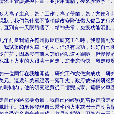
請求主管讓她換位置，並少用電腦，後來就懷孕了
多人為了生意，為了工作，為了學業，為了方便和
現狀，我們為什麼不能稍做改變降低傷人傷己的行
，直到有一天眼睛瞎了，精神失常，免疫功能混亂
九年前當我還在德州做癌症研究工作時，我感覺到
。我試著喚醒火車上的人，但沒有成功，只好自己
途茫茫，因為沒有前人舖好的軌道可跟隨，但慢慢
他跳下火車的人跟著一起走，愈走愈愉快，愈走愈
的一位同行在我離開後，研究工作愈做愈成功，研
美元。這幾年美國經濟一落千丈，政府裁減科研經
的時間內，他的研究經費從二億變成零。這輛火車
走自己的路需要勇氣，我自己的經驗是當你走該走
餓肚子。如果你發現自己乘坐的火車或巴士是朝著
的享受有多麼豪華豐盛，都是短暫的，因為有一天