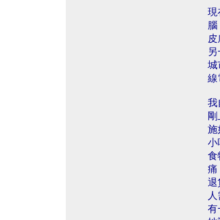
現
腦
皮
另
城
線
我
剛
施
小
食
痛
退
人
有