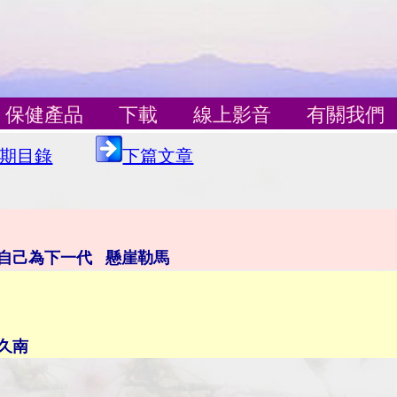
保健產品
下載
線上影音
有關我們
期目錄
下篇文章
自己為下一代 懸崖勒馬
久南