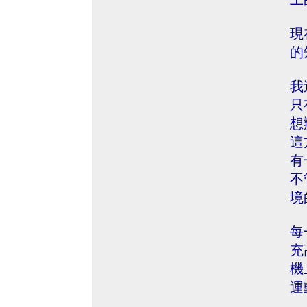
現
的
我
只
想
這
有
不
境
每
充
機
運