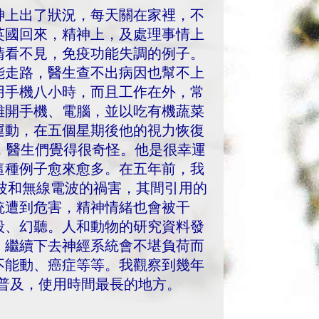
神上出了狀況，每天關在家裡，不
英國回來，精神上，及處理事情上
睛看不見，免疫功能失調的例子。
能走路，醫生查不出病因也幫不上
用手機八小時，而且工作在外，常
離開手機、電腦，並以吃有機蔬菜
運動，在五個星期後他的視力恢復
，醫生們覺得很奇怪。他是很幸運
這種例子愈來愈多。在五年前，我
波和無線電波的禍害，其間引用的
統遭到危害，精神情緒也會被干
殺、幻聽。人和動物的研究資料發
，繼續下去神經系統會不堪負荷而
不能動、癌症等等。我觀察到幾年
最普及，使用時間最長的地方。