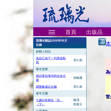
首頁
出版品
琉璃光雜誌2006年08月
本
目錄
創辦人的話
為自己為下一代懸崖勒
雷久南
馬
養生智庫
為
探訪來自海洋的生命元
張毓珊
素
調整氣場左右極
雷久南
童年王國
雷
七歲以前都在「玩」
陳瀅、
（下）
曾紫玉