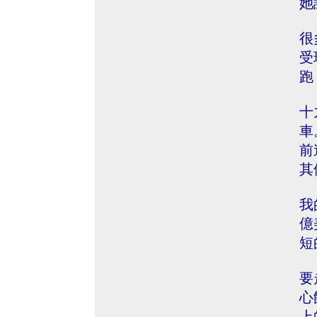
她
很
受
跑
十
車
前
其
我
億
短
要
心
上