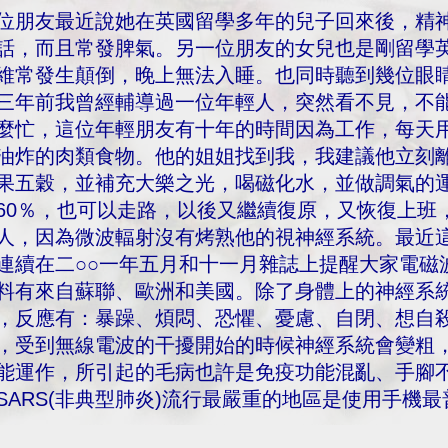
位朋友最近說她在英國留學多年的兒子回來後，精
話，而且常發脾氣。另一位朋友的女兒也是剛留學
維常發生顛倒，晚上無法入睡。也同時聽到幾位眼
三年前我曾經輔導過一位年輕人，突然看不見，不
麼忙，這位年輕朋友有十年的時間因為工作，每天
油炸的肉類食物。他的姐姐找到我，我建議他立刻
果五穀，並補充大樂之光，喝磁化水，並做調氣的
60％，也可以走路，以後又繼續復原，又恢復上班
人，因為微波輻射沒有烤熟他的視神經系統。最近
連續在二○○一年五月和十一月雜誌上提醒大家電磁
料有來自蘇聯、歐洲和美國。除了身體上的神經系
，反應有：暴躁、煩悶、恐懼、憂慮、自閉、想自
，受到無線電波的干擾開始的時候神經系統會變粗
能運作，所引起的毛病也許是免疫功能混亂、手腳
SARS(非典型肺炎)流行最嚴重的地區是使用手機