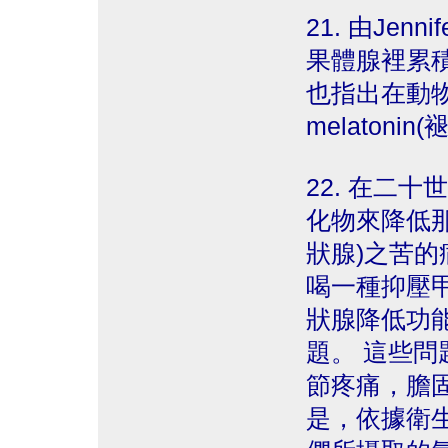
21. 由Jen
果體腺裡累
也指出在動
melaton
22. 在二
化物來降低
狀腺)之苦的
喝一種抑壓
狀腺降低功
題。 這些
節疼痛，膽
是，依據衛