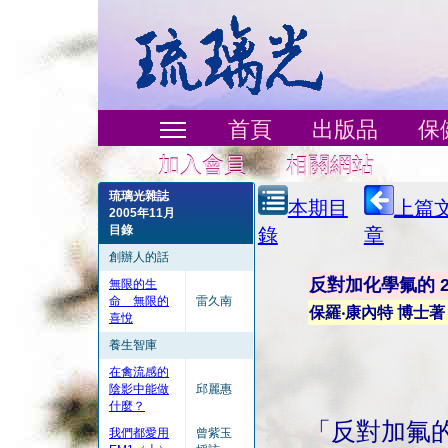
首頁
出版品
保
加入會員
相關網站
琉璃光雜誌
本期目
上篇
2005年11月
目錄
錄
章
創辦人的話
反對加化學氟的 2
無限的生
命 無限的
雷久南
保羅‧康內特 博士著
喜悅
養生智庫
在禽流感的
陰影中能做
邱麗惠
什麼？
「反對加氟
我們都愛用
曾紫玉