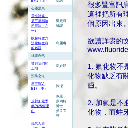
EM1（上）
採訪
很多豐富訊
心靈湧泉
這裡把所有
靈性詩篇一
第三篇歸無
潘定凱
個原因出來
所得法（之
編譯
一）
以超時空方
欲讀詳盡的
法化解生命
邱麗惠
www.fluoride
的難題
維護自然
寶貝我們的
1. 氟化物
周妙妃
土地
化物缺乏有
預防之道
齒。
癌症與Vit
陳瀅
B17（中）
保羅．
2. 加氟是
反對加化學
康內特
氟的25個理
博士
化物，而蛀
由
吳孟宜
譯
現代人避