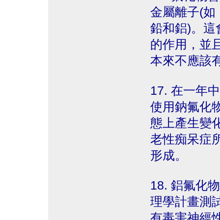
金屬離子(如
鉛和鋁)。
的作用，並
本來不應該
17. 在一
使用鈉氟化
態上產生變
老性痴呆症
形成。
18. 鋁氟
理學計畫測試
有毒害神經