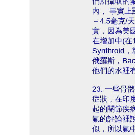
們所攝取的氟
內， 事實上
－4.5毫克
實，因為美
在增加中(在
Synthro
俄羅斯，Bac
他們的水裡有
23. 一些
症狀，在印
起的關節疾
氟的評論裡
似，所以氟