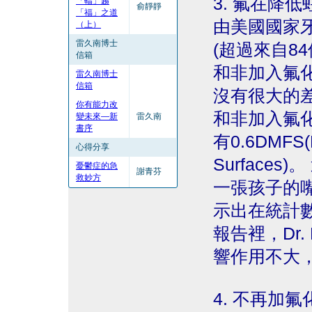
3. 氟在降
「輻」趨
俞靜靜
「福」之道
由美國國家
（上）
雷久南博士
(超過來自8
信箱
和非加入氟
雷久南博士
信箱
沒有很大的差
你有能力改
和非加入氟化
變未來—新
雷久南
書序
有0.6DMFS(D
心得分享
Surface
憂鬱症的急
謝青芬
救妙方
一張孩子的嘴
示出在統計
報告裡，Dr. 
響作用不大
4. 不再加