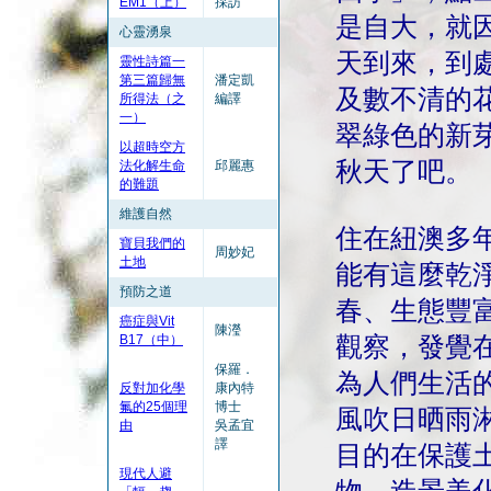
EM1（上）
採訪
是自大，就
心靈湧泉
天到來，到
靈性詩篇一
第三篇歸無
潘定凱
及數不清的
所得法（之
編譯
一）
翠綠色的新
以超時空方
秋天了吧。
法化解生命
邱麗惠
的難題
維護自然
住在紐澳多
寶貝我們的
周妙妃
土地
能有這麼乾
預防之道
春、生態豐
癌症與Vit
陳瀅
B17（中）
觀察，發覺
保羅．
為人們生活
反對加化學
康內特
氟的25個理
博士
風吹日晒雨
由
吳孟宜
譯
目的在保護
現代人避