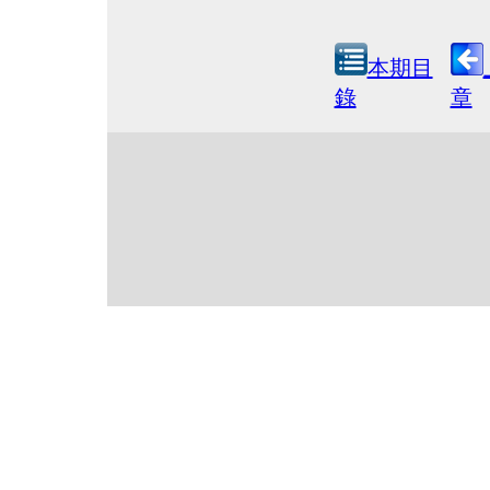
本期目
錄
章