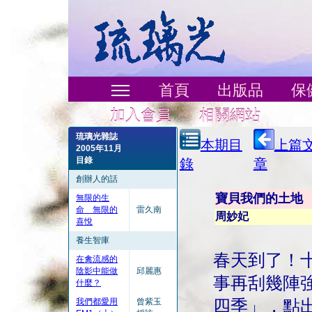
首頁
出版品
保
加入會員
相關網站
琉璃光雜誌
本期目
上篇
2005年11月
目錄
錄
章
創辦人的話
寶貝我們的土地
無限的生
命 無限的
雷久南
周妙妃
喜悅
養生智庫
春天到了！
在禽流感的
陰影中能做
邱麗惠
事再刮幾陣
什麼？
我們都愛用
曾紫玉
四季」，點