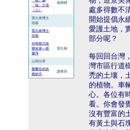
物，造景美
「輻」趨
俞靜靜
「福」之道
處多得數不
（上）
開始提倡永
雷久南博士
信箱
愛護土地，
雷久南博士
信箱
部分呢？
你有能力改
變未來—新
雷久南
書序
每回回台灣
心得分享
灣市區行道
憂鬱症的急
謝青芬
禿的土壤，
救妙方
的植物。車
心。各位有
看。你會發
沒有豐富的
有黃土與石