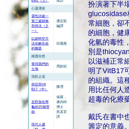
EM1（上）
採訪
扮演著下半場
心靈湧泉
glucosid
靈性詩篇一
第三篇歸無
潘定凱
常細胞，卻不
所得法（之
編譯
一）
的細胞，健康
以超時空方
化氫的毒性
法化解生命
邱麗惠
的難題
別是thiocya
維護自然
以滋補正常
寶貝我們的
周妙妃
土地
明了VitB
預防之道
的組織。這
癌症與Vit
陳瀅
用比任何人
B17（中）
保羅．
超毒的化療
反對加化學
康內特
氟的25個理
博士
由
吳孟宜
戴氏在書中
譯
現代人避
籌定的意義