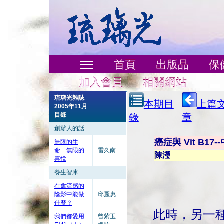
首頁
出版品
保
加入會員
相關網站
琉璃光雜誌
本期目
上篇
2005年11月
目錄
錄
章
創辦人的話
癌症與 Vit B17--
無限的生
命 無限的
雷久南
陳瀅
喜悅
養生智庫
在禽流感的
陰影中能做
邱麗惠
什麼？
此時，另一種
我們都愛用
曾紫玉