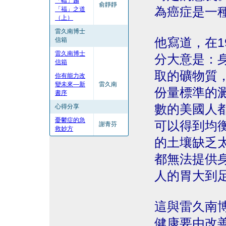
「輻」趨
俞靜靜
為癌症是一
「福」之道
（上）
雷久南博士
他寫道，在1
信箱
雷久南博士
分大意是：
信箱
取的礦物質
你有能力改
變未來—新
雷久南
份量標準的
書序
數的美國人
心得分享
憂鬱症的急
可以得到均
謝青芬
救妙方
的土壤缺乏
都無法提供
人的胃大到
這與雷久南
健康要由改