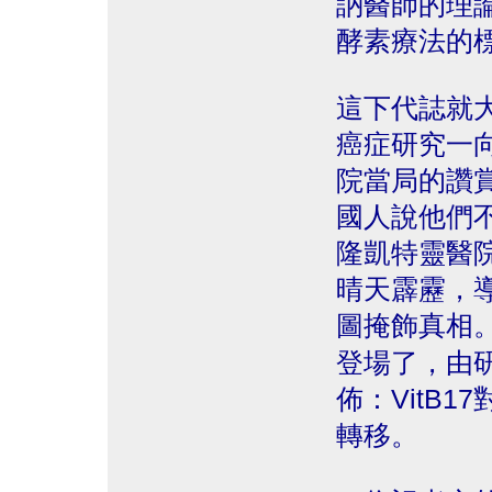
訥醫師的理論
酵素療法的
這下代誌就
癌症研究一
院當局的讚
國人說他們
隆凱特靈醫
晴天霹靂，
圖掩飾真相
登場了，由研究
佈：VitB
轉移。