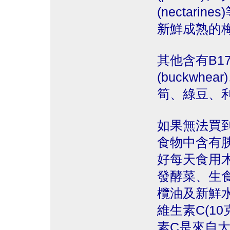
(nectar
新鮮成熟的
其他含有B17
(buckwhea
筍、綠豆、
如果無法買
食物中含有
好每天食用
發酵菜、生
欖油及新鮮
維生素C(1
素C是來自