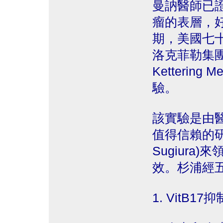
曼訥醫師已證
瘤的表層，好
期，美國七
洛克菲勒集團
Kettering
驗。
該實驗是由
值得信賴的研究
Sugiura
效。杉浦經
1. VitB