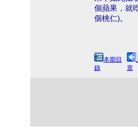
個蘋果，就
個桃仁)。
本期目
錄
章