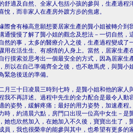
的舒適及自然、全家人包括小孩的參與，生產過程
喜悅，而非家人在產房外踱方步的焦慮。
緣際會有極高意願想要居家生產的龔小姐被轉介到
溝通慢慢了解了龔小姐的觀念及想法－一切自然，
自然的事，太多的醫療介入之後，生產過程變成了
驟用在活生生、有感情的人身上。當然，居家生產
自行摸索並思考出一個最安全的方式，因為居家生
，所以在自己準備齊全之後，也不敢馬虎，與龔小
為緊急後送的準備。
二月三十日凌晨三時到七時，是龔小姐和他的家人
程我不再詳述。過程中先生的全力配合是最令人動
適的姿勢，緩解疼痛；最好的用力姿勢，加速產程
力時，約清晨六點，房門口出現一位高中女生－是
，她也欣然加入，在她加入不久後，寶寶出生了，
成員，我也很榮幸的能參與其中，也希望有更多的