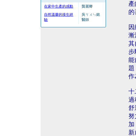
產
在家中生產的感動
龔麗卿
的
自然溫馨的接生經
吳ㄎㄨㄣ銘
驗
醫師
因
漸
其
步
能
題
作
十
過
舒
努
加
新