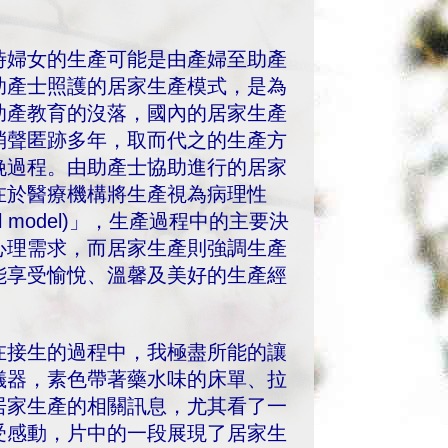
時婦女的生產可能是由產婦至助產
助產士照護的居家生產模式，是為
助產教育的沒落，國內的居家生產
消聲匿跡多年，取而代之的生產方
娩過程。由助產士協助進行的居家
在於醫療機構將生產視為病理性
 model)」，生產過程中的主要決
心理需求，而居家生產則強調生產
能享受愉悅、溫馨及美好的生產經
在接生的過程中，我極盡所能的讓
儀器，素色帶著藥水味的床單、拉
居家生產的相關訊息，尤其看了一
受感動，片中的一段展現了居家生