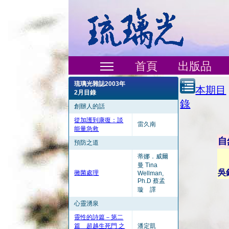
首頁
出版品
琉璃光雜誌2003年
本期目
2月目錄
錄
創辦人的話
從加護到康復：談
雷久南
能量急救
自
預防之道
蒂娜．威爾
曼 Tina
吳
黴菌處理
Wellman,
Ph.D 蔡孟
璇 譯
心靈湧泉
靈性的詩篇－第二
篇 超越生死門 之
潘定凱