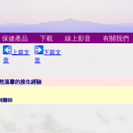
保健產品
下載
線上影音
有關我們
上篇文
下篇文
章
章
然溫馨的接生經驗
銘醫師