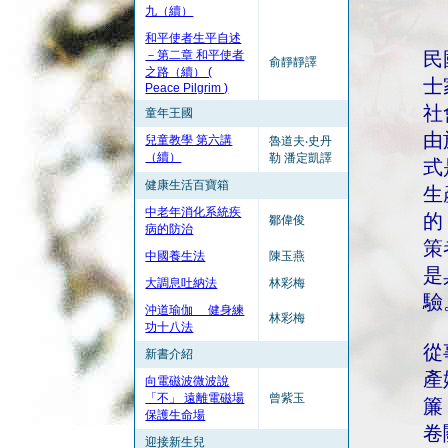
九（續）
和平使者生平自述
－第二章 和平使者
民
俞靜靜譯
之路（續） (
士
Peace Pilgrim )
社
童年王國
由
兒童教學 第六講
魯道夫‧史丹
（續）
勒 潘定凱譯
式
健康生活百寶箱
生
中老年消化系統疾
的
鄒偉俊
病的防治
策
中國養生法
陳玉燕
是
大調息吐納法
林彩梅
驗
沖道瑜伽 健身練
林彩梅
功十八法
從
新書介紹
產
向電磁波微波說
「不」 遠離電磁場
曾紫玉
簾
保護生命場
卷
迎接新生兒