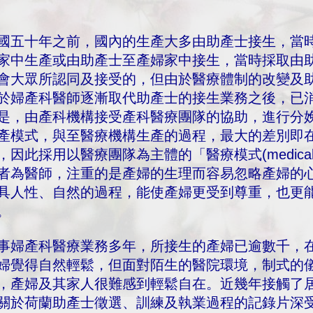
國五十年之前，國內的生產大多由助產士接生，當
家中生產或由助產士至產婦家中接生，當時採取由
會大眾所認同及接受的，但由於醫療體制的改變及
於婦產科醫師逐漸取代助產士的接生業務之後，已
是，由產科機構接受產科醫療團隊的協助，進行分
產模式，與至醫療機構生產的過程，最大的差別即
，因此採用以醫療團隊為主體的「醫療模式(medical
者為醫師，注重的是產婦的生理而容易忽略產婦的
具人性、自然的過程，能使產婦更受到尊重，也更
。
事婦產科醫療業務多年，所接生的產婦已逾數千，
婦覺得自然輕鬆，但面對陌生的醫院環境，制式的
，產婦及其家人很難感到輕鬆自在。近幾年接觸了
關於荷蘭助產士徵選、訓練及執業過程的記錄片深