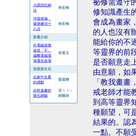
祕修需遵守
大調息吐納
林彩梅
修知識產生
法
沖道瑜伽
會成為畫家
健身練功十
林彩梅
八法
的人也沒有
新書介紹
能給你的不
向電磁波微
等靈界的前
波說「不」
曾紫玉
遠離電磁場
是否願意走
保護生命場
迎接新生兒
由意願，如
在家中生產
龔麗卿
「教我畫畫
的感動
戒老師才能
自然溫馨的
吳ㄎㄨㄣ
接生經驗
銘醫師
到高等靈界
種願望，可
結果的。認
一點。不願