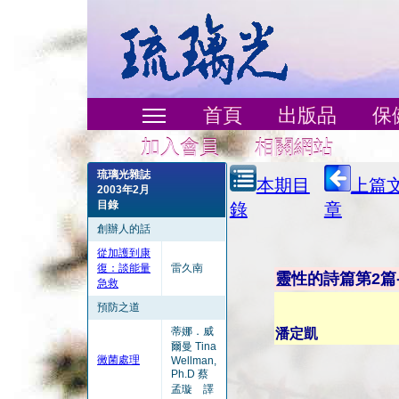
首頁
出版品
保
加入會員
相關網站
琉璃光雜誌
本期目
上篇
2003年2月
目錄
錄
章
創辦人的話
從加護到康
復：談能量
雷久南
靈性的詩篇第2篇
急救
預防之道
蒂娜．威
潘定凱
爾曼 Tina
黴菌處理
Wellman,
Ph.D 蔡
孟璇 譯