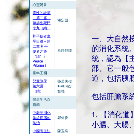
心靈湧泉
靈性的詩篇
－第二篇
潘定凱
超越生死門
之九（續）
和平使者生
一、大自然
平自述－第
二章 和平
的消化系統
俞靜靜譯
使者之路
（續） (
統，認為【
Peace
Pilgrim )
部。它一般
童年王國
道，包括胰
兒童教學
魯道夫‧史
第六講
丹勒 潘定
（續）
凱譯
包括肝膽系
健康生活百
寶箱
中老年消化
1. 【消化
系統疾病的
鄒偉俊
小腸、大腸
防治
中國養生法
陳玉燕