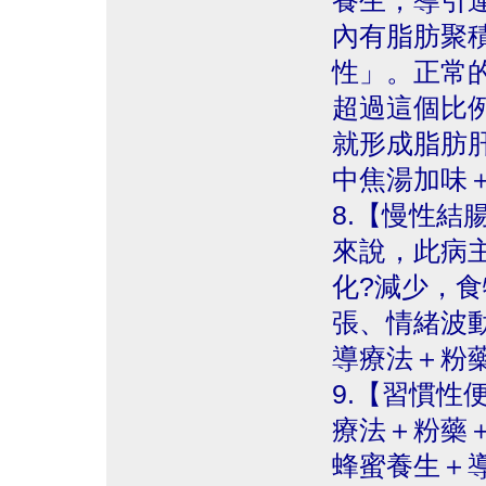
養生，導引運
內有脂肪聚
性」。正常的
超過這個比
就形成脂肪肝
中焦湯加味
8.【慢性結
來說，此病
化?減少，
張、情緒波
導療法＋粉
9.【習慣性
療法＋粉藥
蜂蜜養生＋導