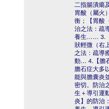
二指腸潰瘍
胃酸（屬火
衡；【胃酸
治之法：疏
養生…… 3
狀輕微（右
之法：疏導
動… 4.【
膽石症大多
能與膽囊炎
密切。防治
生＋導引運動
炎】的防治