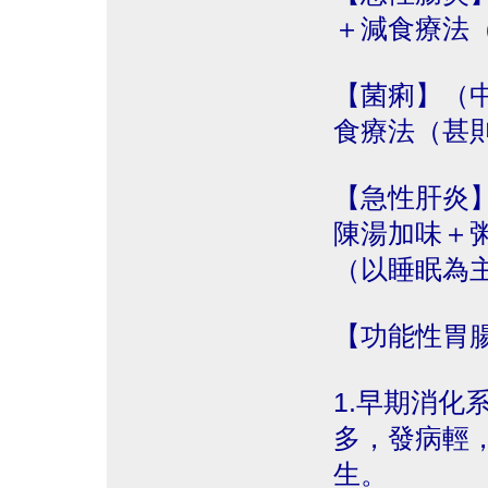
＋減食療法
【菌痢】（
食療法（甚
【急性肝炎
陳湯加味＋
（以睡眠為
【功能性胃
1.早期消化
多，發病輕
生。