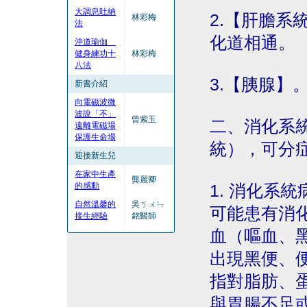
大調息吐納
2.【肝膽系
林彩梅
法
化道相通。
沖道瑜伽
健身練功十
林彩梅
八法
3.【胰腺】
新書介紹
向電磁波微
波說「不」
曾紫玉
二、消化系
遠離電磁場
保護生命場
統），可分
迎接新生兒
在家中生產
龔麗卿
的感動
1. 消化系
自然溫馨的
吳ㄎㄨㄣ
可能患有消
接生經驗
銘醫師
血（嘔血、
出現黑便、
指對脂肪、
與胃腸不足