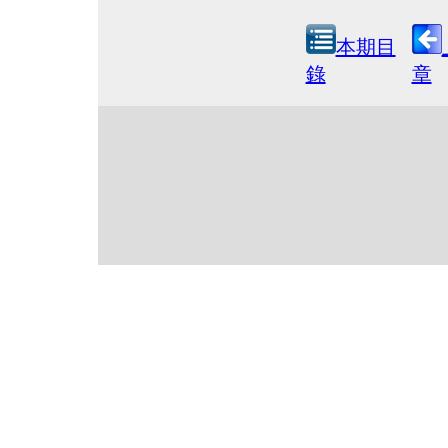
本期目
錄
章