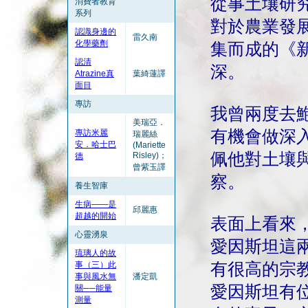
從事土壤研
消費者教育
系列
對於農業發
認識身邊的
雷久南
化學藥劑
集而成的《
認清
深。
Atrazine真
葉綺蓮譯
面目
專訪
我曾兩度去
美瑞亞．
有機會做深
專訪米麗
瑞麗絲
安．哈士巴
(Mariette
佩他對土壤
Risley)；
德
曾紫玉譯
察。
養生智庫
生病——是
邱麗惠
超越的開始
表面上看來
心靈湧泉
愛因斯坦這
琉璃人的故
事（三）此
有很高的宗
事與風水無
潘定凱
愛因斯坦有
關──能量
測量