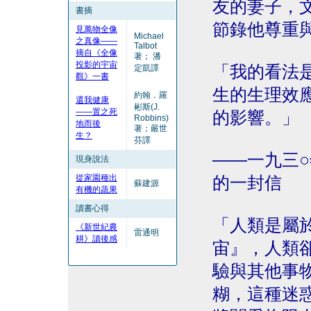
友的妻子，
書摘
節錄他尊重
見萬物全像
Michael
之真像——
Talbot
摘自《全像
著； 潘
投影的宇宙
「我的看法
定凱譯
觀》一書
生的生理效
約翰．羅
還我健康
彬斯(J.
——置之死
的影響。」
Robbins)
地而後
著；嚴世
生？
芬譯
——一九三
現身說法
從家園種出
的一封信
蘇建源
有機的蔬果
讀書心得
「人類是屬
《新世紀農
雷通明
耕》讀後感
宙』，人類
驗與其他事
糊，這種迷