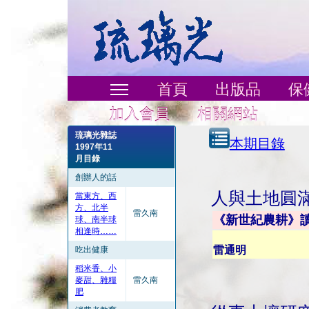
首頁
出版品
保
加入會員
相關網站
琉璃光雜誌
本期目錄
1997年11
月目錄
創辦人的話
人與土地圓
當東方、西
方、北半
雷久南
《新世紀農耕》
球、南半球
相逢時……
雷通明
吃出健康
稻米香、小
麥甜、雜糧
雷久南
肥