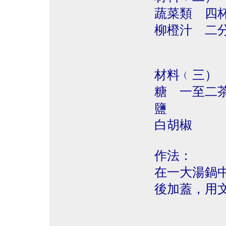
蔬菜類 四
柳橙汁 二
材料﹙三）
糖 一至二
鹽
白胡椒
作法：
在一大湯鍋
後加蓋，用