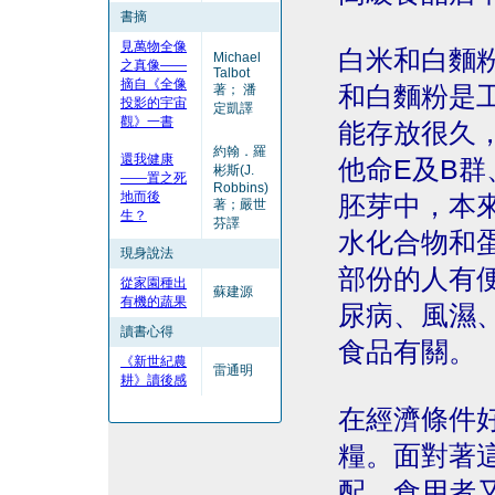
書摘
見萬物全像
白米和白麵
Michael
之真像——
Talbot
摘自《全像
著； 潘
和白麵粉是
投影的宇宙
定凱譯
觀》一書
能存放很久
約翰．羅
還我健康
他命E及B
彬斯(J.
——置之死
Robbins)
地而後
胚芽中，本
著；嚴世
生？
芬譯
水化合物和
現身說法
部份的人有
從家園種出
蘇建源
有機的蔬果
尿病、風濕
讀書心得
食品有關。
《新世紀農
雷通明
耕》讀後感
在經濟條件
糧。面對著
配，食用者