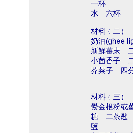
一杯
水 六杯
材料﹙二）
奶油(ghee l
新鮮薑末 
小茴香子 
芥菜子 四
材料﹙三）
鬱金根粉或薑黃
糖 二茶匙
鹽