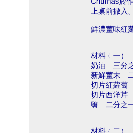
Churna
上桌前撒入
鮮濃薑味紅
材料﹙一）
奶油 三分
新鮮薑末 
切片紅蘿蔔
切片西洋芹
鹽 二分之
材料﹙二）