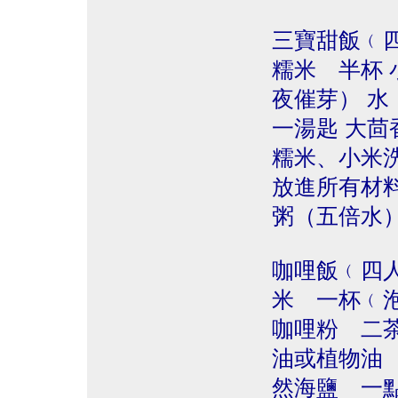
三寶甜飯﹙
糯米 半杯 
夜催芽） 水
一湯匙 大茴
糯米、小米
放進所有材
粥（五倍水
咖哩飯﹙四
米 一杯﹙
咖哩粉 二
油或植物油 
然海鹽 一點