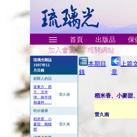
首頁
出版品
保
加入會員
相關網站
琉璃光雜誌
本期目
上篇
1997年11
月目錄
錄
章
創辦人的話
當東方、西
方、北半
雷久南
稻米香、小麥甜
球、南半球
相逢時……
吃出健康
雷久南
稻米香、小
麥甜、雜糧
雷久南
肥