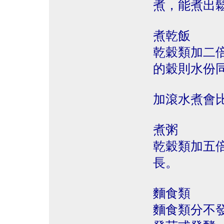
煮，能煮出
煮乾飯
乾穀類加二
的穀則水份
加滾水煮會
煮粥
乾穀類加五
長。
麵食類
麵食類分不