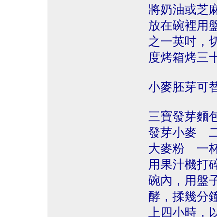
將奶油或芝
放在碗裡用
之一英吋，
度烤箱烤三
小麥胚芽可
三寶發芽麵
發芽小麥 
大麥粉 一杯
用果汁機打
碗內，用盤
酵，揉幾分
上四小時，