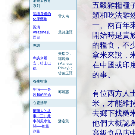
消費者教育
五穀雜糧種
系列
類和吃法雖
認識身邊的
雷久南
化學藥劑
一、兩百年
認清
Atrazine真
葉綺蓮譯
開始時是貴
面目
的糧食，不
專訪
拿米來說，
美瑞亞．
專訪米麗
瑞麗絲
在中國或印
安．哈士巴
(Mariette
Risley)；
德
的事。
曾紫玉譯
養生智庫
生病——是
有位西方人
邱麗惠
超越的開始
米，才能維
心靈湧泉
琉璃人的故
去鄉下找糙
事（三）此
事與風水無
潘定凱
他們大概認
關──能量
高級食品店
測量