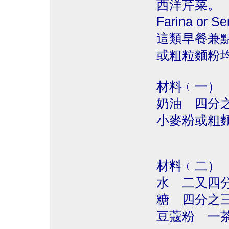
西洋芹菜。
Farina or 
這類早餐兼
或粗粒麵粉
材料﹙一）
奶油 四分
小麥粉或粗
材料﹙二）
水 二又四
糖 四分之
豆蔻粉 一