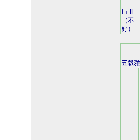
Ⅰ＋Ⅲ
（不
好）
五穀