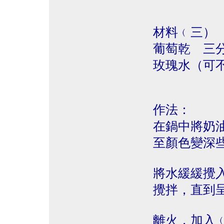
材料﹙三）
葡萄乾 三
玫瑰水（可
作法：
在鍋中將奶
至顏色變深
將水緩緩攪
攪拌，直到
離火，加入