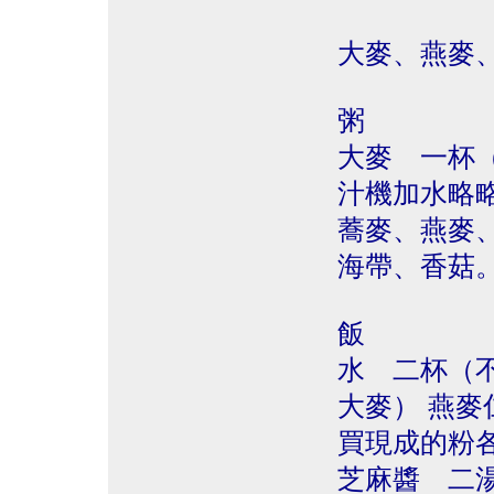
大麥、燕麥
粥
大麥 一杯
汁機加水略略
蕎麥、燕麥
海帶、香菇
飯
水 二杯（
大麥） 燕
買現成的粉各
芝麻醬 二