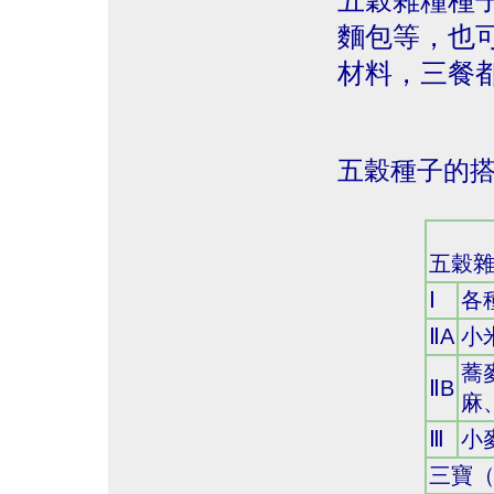
五穀雜糧種
麵包等，也
材料，三餐
五穀種子的
五穀
Ⅰ
各
ⅡA
小
蕎
ⅡB
麻
Ⅲ
小
三寶