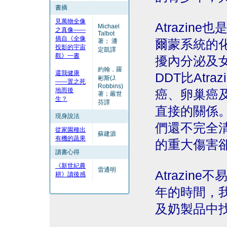
書摘
見萬物全像
Atrazi
Michael
之真像——
Talbot
摘自《全像
著； 潘
爾蒙系統的
投影的宇宙
定凱譯
觀》一書
擾內分泌及
約翰．羅
還我健康
DDT比Atra
彬斯(J.
——置之死
Robbins)
地而後
癌、卵巢癌
著；嚴世
生？
芬譯
直接的關係
現身說法
們還不完全
從家園種出
蘇建源
有機的蔬果
的重大傷害
讀書心得
《新世紀農
雷通明
Atrazi
耕》讀後感
年的時間，
及奶製品中