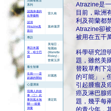
消費者教育
Atrazi
系列
目前，歐洲
認識身邊的
雷久南
化學藥劑
利及荷蘭都禁止
認清
Atrazine真
葉綺蓮譯
Atrazi
面目
被用在五千
專訪
美瑞亞．
專訪米麗
瑞麗絲
科學研究證明
安．哈士巴
(Mariette
Risley)；
德
題，雖然美
曾紫玉譯
養生智庫
替殺草劑下定
生病——是
的可能」，但
邱麗惠
超越的開始
引起腫瘤及
心靈湧泉
琉璃人的故
癌及淋巴腺
事（三）此
事與風水無
潘定凱
題，幾乎每
關──能量
的青少年，
測量