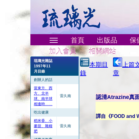
首頁
出版品
保
加入會員
相關網站
琉璃光雜誌
本期目
上篇
1997年11
月目錄
錄
章
創辦人的話
當東方、西
方、北半
雷久南
認清Atrazine真
球、南半球
相逢時……
吃出健康
譯自《FOOD and 
稻米香、小
麥甜、雜糧
雷久南
肥