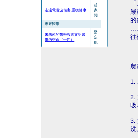
「
趙
走過電磁波傷害 重獲健康
家
嚴
閱
的
未來醫學
…
潘
未未來的醫學與古文明醫
往
定
學的交會（十四）
凱
農
1
2
吸
3
洗