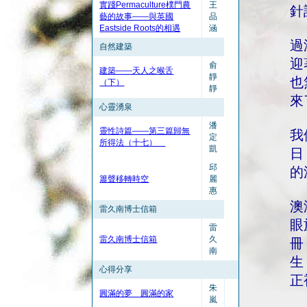
實踐Permaculture樸門農
王
針
藝的故事——與英國
品
Eastside Roots的相遇
涵
過
自然建築
迎
俞
建築——天人之喉舌
靜
也
（下）
靜
來
心靈湧泉
潘
靈性詩篇——第三篇歸無
我
定
所得法（十七）
凱
日
邱
的
簫聲移轉時空
麗
惠
澳
雷久南博士信箱
眼
雷
雷久南博士信箱
久
冊
南
生
心得分享
正
朱
圓滿的夢 圓滿的家
嵐