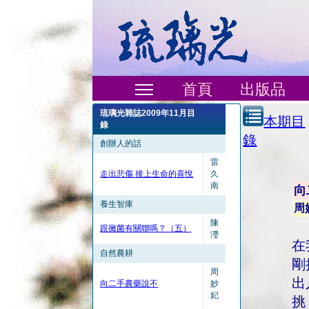
首頁
出版品
琉璃光雜誌2009年11月目
本期目
錄
錄
創辦人的話
雷
走出悲傷 接上生命的喜悅
久
南
向
養生智庫
周
陳
跟黴菌有關聯嗎？（五）
瀅
在
自然農耕
剛
周
出
向二手農藥說不
妙
妃
挑