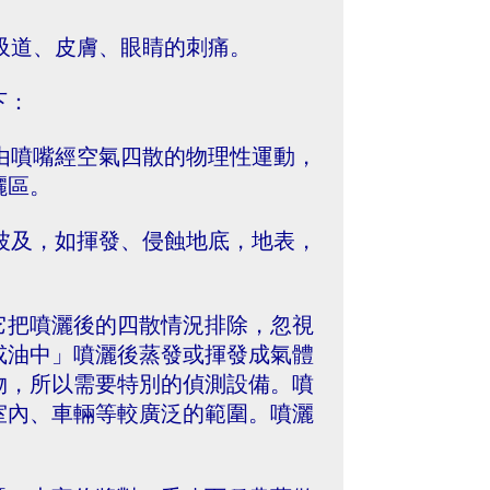
呼吸道、皮膚、眼睛的刺痛。
下：
」由噴嘴經空氣四散的物理性運動，
灑區。
散波及，如揮發、侵蝕地底，地表，
它把噴灑後的四散情況排除，忽視
或油中」噴灑後蒸發或揮發成氣體
物，所以需要特別的偵測設備。噴
室內、車輛等較廣泛的範圍。噴灑