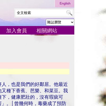
English
加入會員
相關網站
好人，也是我們的好鄰居。他最近
他又種下香蕉、芭樂、和菜豆。我
種下，健康肥壯的，沒有瑕疵可
害」。│曾幾何時，毒藥成了預防