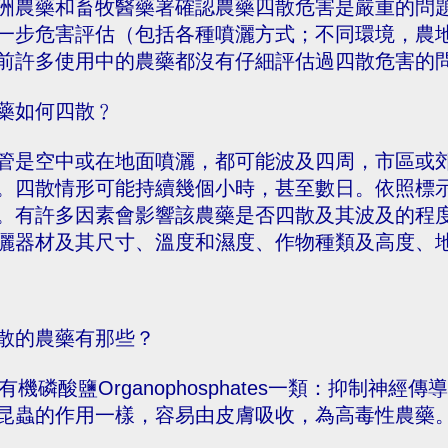
洲農藥和畜牧醫藥署確認農藥四散危害是嚴重的問
一步危害評估（包括各種噴灑方式；不同環境，農
前許多使用中的農藥都沒有仔細評估過四散危害的
藥如何四散﹖
管是空中或在地面噴灑，都可能波及四周，市區或
。四散情形可能持續幾個小時，甚至數日。依照標
。有許多因素會影響該農藥是否四散及其波及的程
灑器材及其尺寸、溫度和濕度、作物種類及高度、
散的農藥有那些？
. 有機磷酸鹽Organophosphates一類：抑制
昆蟲的作用一樣，容易由皮膚吸收，為高毒性農藥