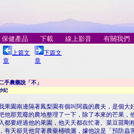
保健產品
下載
線上影音
有關我們
上篇文
下篇文
章
章
二手農藥說「不」
妙妃
我果園南邊隔著鳳梨園有個叫阿義的農夫，是個大
把他那荒廢的農地整理了一下，除了本來的芒果，
入都要經過他的果園，他天天都在忙著。菜豆苗剛
，有天卻見他背著農藥桶噴灑，據他說是「預防蟲