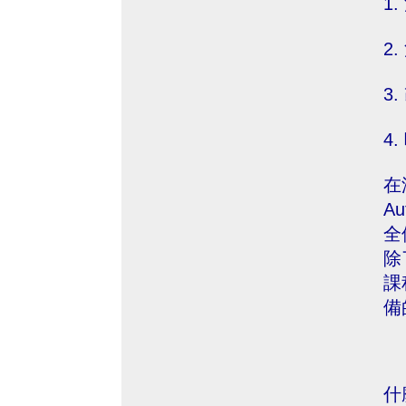
1
2
3
4
在澳
A
全
除
課
備
什