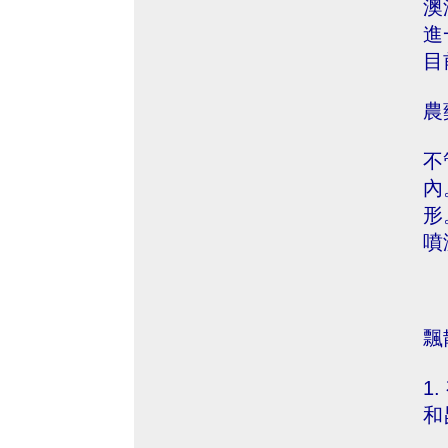
澳
進
目
農
不
內
形
噴
飄
1
和