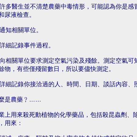
. 許多醫生並不清楚農藥中毒情形，可能認為你是
和尿液檢查。
. 通知相關單位。
. 詳細記錄事件過程。
. 向相關單位要求測定空氣污染及殘餘。測定空氣
餘物，有些僅殘留數日，所以要儘快測定。
. 詳細記錄你接洽過的人、時間、日期、談話內容、
麼是農藥﹖……
業上用來殺死動植物的化學藥品，包括殺昆蟲劑、
，用來：