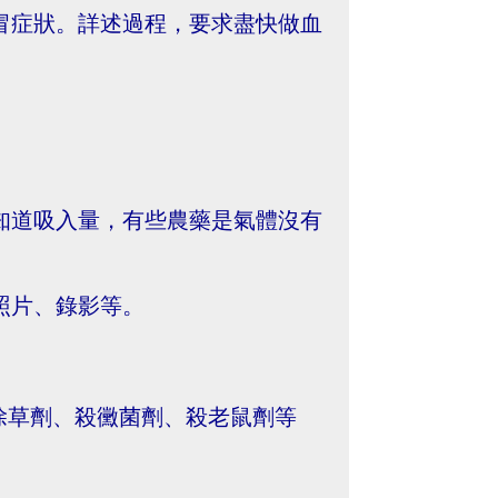
感冒症狀。詳述過程，要求盡快做血
可知道吸入量，有些農藥是氣體沒有
照片、錄影等。
除草劑、殺黴菌劑、殺老鼠劑等