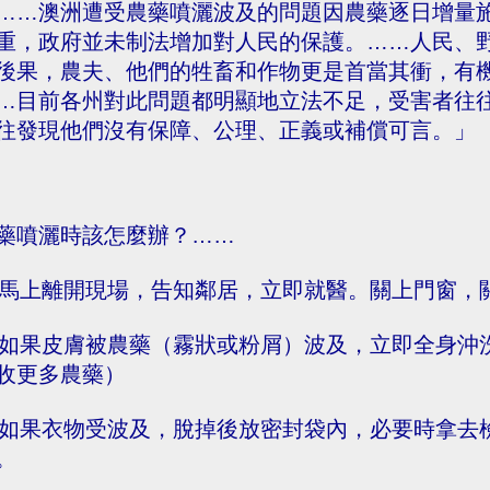
……澳洲遭受農藥噴灑波及的問題因農藥逐日增量
重，政府並未制法增加對人民的保護。……人民、
後果，農夫、他們的牲畜和作物更是首當其衝，有
…目前各州對此問題都明顯地立法不足，受害者往
往發現他們沒有保障、公理、正義或補償可言。」
藥噴灑時該怎麼辦？……
. 馬上離開現場，告知鄰居，立即就醫。關上門窗，
. 如果皮膚被農藥（霧狀或粉屑）波及，立即全身
收更多農藥）
. 如果衣物受波及，脫掉後放密封袋內，必要時拿
。