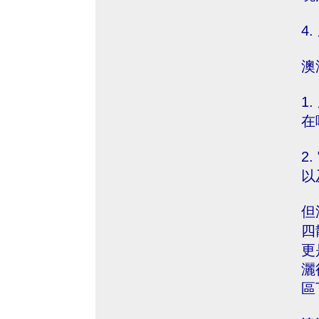
4
澳
1
在
2
以
但
四
更
灑
區