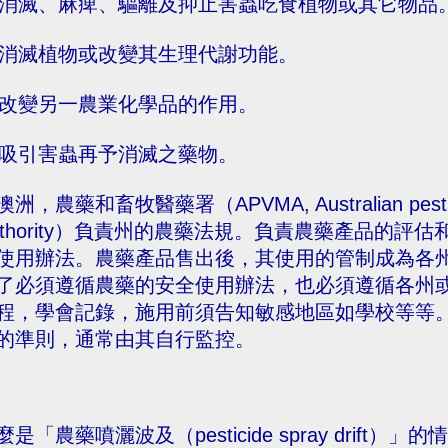
. 消滅、麻痺、驅離及抑止害蟲吃食植物或其它物品
. 消滅植物或改變其生理代謝功能。
. 改變另一農業化學品的作用。
. 吸引害蟲再予消滅之藥物。
洲，農藥和畜牧醫藥署（APVMA, Australian pesticides
uthority）負責州的農藥法規。負責農藥產品的
使用辦法。農藥產品售出後，其使用的管制成為各
了必須遵循農藥的安全使用辦法，也必須遵循各州
程，學會記錄，施用前須告知敏感地區如學校等等
的準則，通常由其自行監控。
麼是「農藥噴灑波及（pesticide spray drift）」