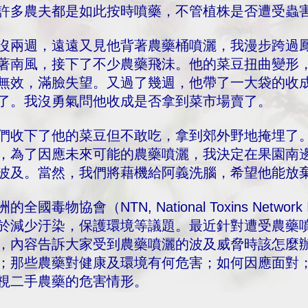
許多農夫都是如此按時噴藥，不管植株是否遭受蟲
沒兩週，遠遠又見他背著農藥桶噴灑，我漫步跨過
著南風，接下了不少農藥飛沬。他的菜豆扭曲變形
無效，滿臉失望。又過了幾週，他帶了一大袋的收
了。我沒勇氣問他收成是否拿到菜市場賣了。
們收下了他的菜豆但不敢吃，拿到郊外野地掩埋了
，為了因應未來可能的農藥噴灑，我決定在果園南
波及。當然，我們將藉機給阿義洗腦，希望他能
洲的全國毒物協會（NTN, National Toxins Net
於減少汙染，保護環境等議題。最近針對遭受農藥
，內容告訴大家受到農藥噴灑的波及威脅時該怎麼
；那些農藥對健康及環境有何危害；如何因應面對
視二手農藥的危害情形。