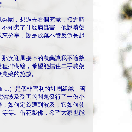
害。
鳳梨園，想過去看個究竟，接近時
，不知患了什麼病蟲害。他說噴藥
成來分享，說是放棄不管反倒長起
。那次迎風接下的農藥讓我不適數
邊種排樹籬，希望能擋住二手農藥
放棄農藥的施放。
work Inc.）是個非營利的社團組織，著
噴灑波及受害的問題發行了一份小
辦；如何定義遭到波及；它如何發
；等等。借花獻佛，希望大家也能