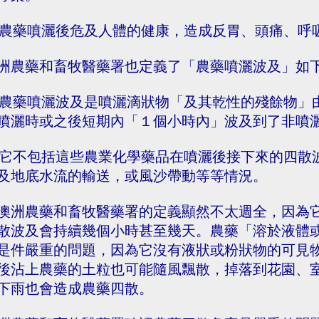
. 農藥噴灑後危及人體的健康，造成反胃、頭痛、
洲農藥和畜牧醫藥署也定義了「農藥噴灑波及」如
. 農藥噴灑波及是噴灑滴狀物「及其乾性的殘餘物
噴灑時或之後短期內「１個小時內」波及到了非噴
. 它不包括這些農業化學藥品在噴灑後接下來的四
及地底水流的輸送，或風沙帶動等等情況。
澳洲農藥和畜牧醫藥署的定義顯然不太週全，因為
散波及會持續幾個小時甚至幾天。農藥「溶於液體
是件嚴重的問題，因為它沒有液狀或粉狀物的可見
後沾上農藥的土粒也可能隨風飄散，掉落到花園、
下雨也會造成農藥四散。