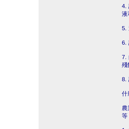
4
液
5
6
7
殘
8
什
農
等