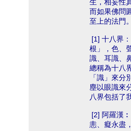
生，相妄性
而如果佛問
至上的法門
[1] 十八
根」，色、
識、耳識、
總稱為十八
「識」來分
塵以眼識來
八界包括了
[2] 阿羅
恚、癡永盡