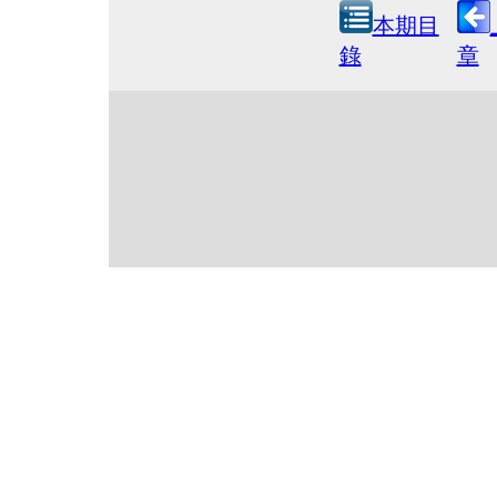
本期目
錄
章