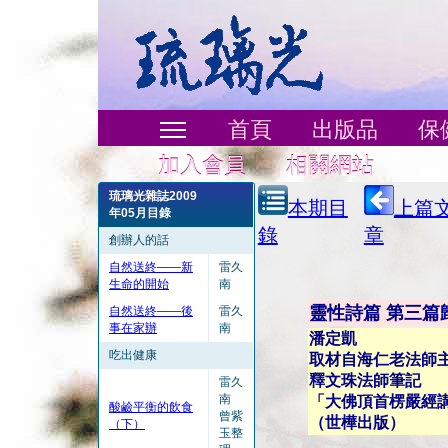
首頁
出版品
保
加入會員
相關網站
琉璃光雜誌2009
本期目
上篇
年05月目錄
錄
章
創辦人的話
自然送終——新
雷久
生命的開始
南
靈性詩篇 第三篇
自然送終——後
雷久
事在家辦
南
潘定凱
吃出健康
取材自海仁老法師
釋文珠法師筆記
雷久
南
「大佛頂首楞嚴經
酸鹼平衡的飲食
曾紫
（世樺出版）
（下）
玉整