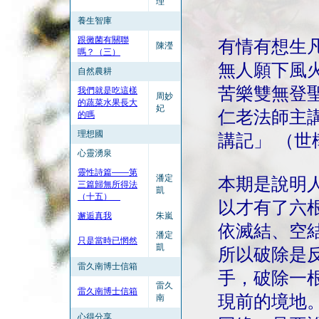
理
養生智庫
跟黴菌有關聯
有情有想生凡
陳瀅
嗎？（三）
無人願下風火
自然農耕
苦樂雙無登聖
我們就是吃這樣
周妙
的蔬菜水果長大
妃
仁老法師主講
的嗎
理想國
講記」 （世
心靈湧泉
靈性詩篇——第
潘定
本期是說明
三篇歸無所得法
凱
（十五）
以才有了六
邂逅真我
朱嵐
依滅結、空
潘定
只是當時已惘然
凱
所以破除是
雷久南博士信箱
手，破除一
雷久
雷久南博士信箱
現前的境地
南
心得分享