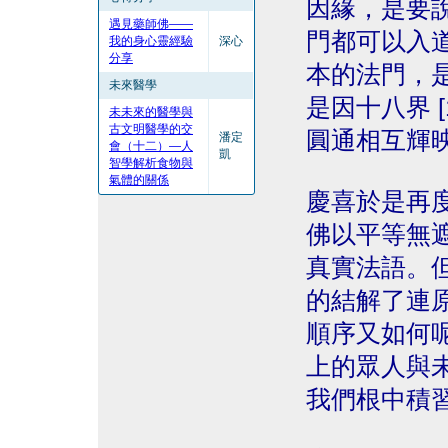
因緣，是要
遇見藥師佛——
門都可以入
我的身心靈經驗
深心
分享
本的法門，
未來醫學
是因十八界 
未未來的醫學與
古文明醫學的交
圓通相互輝
潘定
會（十二）—人
凱
智學解析食物與
氣體的關係
慶喜於是再
佛以平等無
真實法語。
的結解了連
順序又如何
上的眾人與
我們根中積