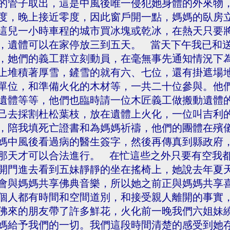
的管子取出，這是中風後唯一侵犯她身體的外來物
度，晚上接近零度，因此窗戶開一點，媽媽的臥房
這兒一小時車程的城市買冰塊或乾冰，在熱天只要
，遺體可以在家停放三到五天。 當天下午我已和
，她們的義工群立刻動員，在毫無事先通知情況下
上堆積著厚雪，鏟雪的就有六、七位，還有掛遮場
單位，和準備火化的木材等，一共二十位參與。他
遺體等等，他們也臨時請一位木匠義工做搬動遺體
己去採割杜松葉枝，放在遺體上火化，一位叫吉利
，陪我填死亡證書和為媽媽祈禱，他們的團體在殯
媽中風後看過病的醫生簽字，然後再傳真到縣政府
那天才可以合法進行。 在忙這些之外只要有空我
開門進去看到五妹靜靜的坐在搖椅上，她說去年夏
會與媽媽共享佛典音樂，所以她之前正與媽媽共享
個人都有時間和空間道別，和接受親人離開的事實
佛來的朋友帶了許多鮮花，火化前一晚我們六姐妹
媽給予我們的一切。我們這段時間清楚的感受到她