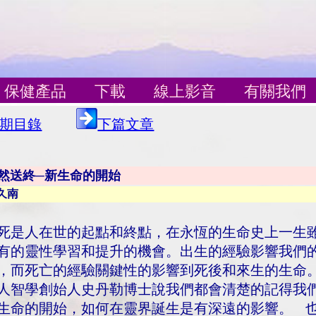
保健產品
下載
線上影音
有關我們
期目錄
下篇文章
然送終─新生命的開始
久南
死是人在世的起點和終點，在永恆的生命史上一生
有的靈性學習和提升的機會。出生的經驗影響我們
，而死亡的經驗關鍵性的影響到死後和來生的生命
人智學創始人史丹勒博士說我們都會清楚的記得我
生命的開始，如何在靈界誕生是有深遠的影響。 