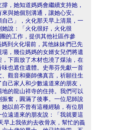
支撐，她知道媽媽會繼續支持她，
有來與她個別溝通，讓她心安。
顧自己」，火化那天早上清晨，一
到她說：「火化很好，火化很
服務團的工作，提供其他社區作參
媽媽到火化場前，其他妹妹們已先
現場，幾位媽媽的女婿女兒們將遺
架，下面放了木材也澆了煤油，在
香味也遮住遺體。史蒂芬先獻一首
文、觀音和藥師佛真言，祈願往生
了自己家人和少數遠道來的朋友，
場地的龍山祥寺的住持。我們可以
到振奮，圓滿了後事。一位尼師說
，她以前不曾有這種經驗，有位朋
一位遠道來的朋友說：「我就要這
天早上我依約去收骨灰，幫忙的義