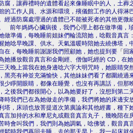
防腐，讓葬禮時的遺體看起來像睡眠中的人，土葬
館的工作人員、水源和環境，殯儀館工作的人得淋
。經過防腐處理過的遺體已不能被死者的其他更微
。 前年媽媽心臟病後，我們心理上都在做準備，
她做準備，每晚睡前姐妹們輪流陪她，唸觀音真言：Om M
醒她唸早晚課、供水。天氣溫暖時陪她去繞佛塔，
自在，每晚睡前謝謝我們照顧她，她也提到要「回
為她播放觀音真言和金剛經、僧伽吒經的 CD，在
三天晚上當我在她身邊唸六字大明咒時，她眼睛突
，黑亮有神並充滿愉快，其他妹妹們看了都圍繞過
很少睜開眼睛，都像在睡覺，也沒有再講話，但那
，之後我們都很開心，以為她要好了，沒想到第二
降時我們已在為她做走的準備，我們將她的床邊安
利塔，床頭也放菩提道次第廣論和其他經書，種下
真言加持的水和摩尼丸或觀音真言丸子，幾晚陪在
苦時會叫我們，我們則為她調氣，唸佛號，觀音真
輕鬆時我們再回去睡，走的那天早上，我一起床就