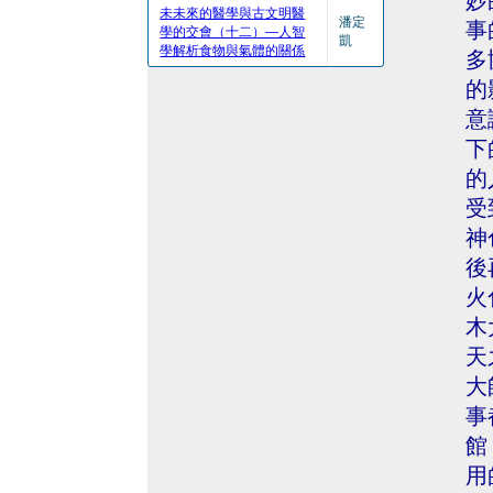
妙
未未來的醫學與古文明醫
潘定
事
學的交會（十二）—人智
凱
學解析食物與氣體的關係
多
的
意
下
的
受
神
後
火
木
天
大
事
館
用