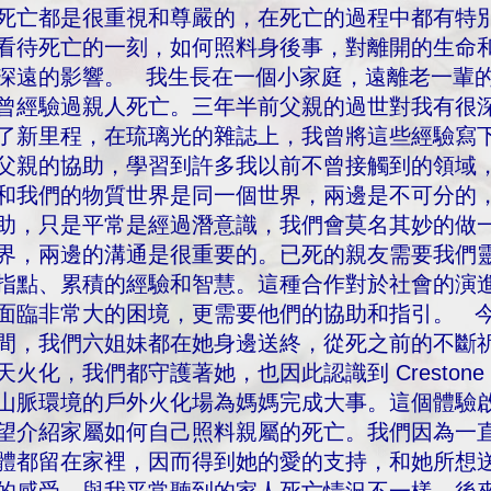
死亡都是很重視和尊嚴的，在死亡的過程中都有特
看待死亡的一刻，如何照料身後事，對離開的生命
深遠的影響。 我生長在一個小家庭，遠離老一輩
曾經驗過親人死亡。三年半前父親的過世對我有很
了新里程，在琉璃光的雜誌上，我曾將這些經驗寫
父親的協助，學習到許多我以前不曾接觸到的領域
和我們的物質世界是同一個世界，兩邊是不可分的
助，只是平常是經過潛意識，我們會莫名其妙的做
界，兩邊的溝通是很重要的。已死的親友需要我們
指點、累積的經驗和智慧。這種合作對於社會的演
面臨非常大的困境，更需要他們的協助和指引。 
間，我們六姐妹都在她身邊送終，從死之前的不斷
天火化，我們都守護著她，也因此認識到 Cresto
山脈環境的戶外火化場為媽媽完成大事。這個體驗
望介紹家屬如何自己照料親屬的死亡。我們因為一
體都留在家裡，因而得到她的愛的支持，和她所想