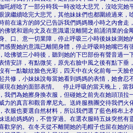
伽吒經唸了一部分時我一時改唸大悲咒，沒唸完她
眼淚繼續唸完大悲咒，其他妹妹們也都圍繞過來，
時前在遠方的師父已告訴我們媽媽幾小時之內會走
的佛號和迴向文及在意識還沒離開之前誦消業的金
身、口、意一切業障，停止呼吸三小時後妹妹測她
們感覺她的意識已離開身體，停止呼吸時她嘴巴有
，唸佛號三小時後，聽到她的下巴部份有聲音過一
表情安詳，有點微笑，原先右臉中風之後有點下垂
沒有一點皺紋臉色光彩，四天中在火化前每一天臉
起共修，小妹妹說每當她看到媽媽的表情，她會忍
展現在她的面部表情。 停止呼吸的當天晚上，當
，我們為她擦身換衣服，但碰她之前先在她頭頂拉
威力的真言和觀音摩尼丸。送終服務團交待我們火
，衣服也要選自然材料，所以我們選了藍色棉布上
妹送給媽媽的，不曾穿過。在選衣服時五妹突然有
喜歡穿的。在冬天從不離開她的毛帽子也留在她的