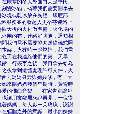
，在嚴寒的冬天外面白天是華氏二
立刻變冰箱，省著我們需要開車去
將冰塊或乾冰放在胸腔、腹腔部
送終服務團的發起人史蒂芬連絡上
為四天後的火化做準備，火化場的
地外圍的布，連絡消防隊，通知相
們問我們需不需要協助送終儀式照
的木架，火葬時一起燒掉，我們需
的義工在我連絡他們的第二天早
儀館一行簽字之後，我再拿去給為
，之後拿到遺體處理許可文件，火
都會去媽媽身旁與她共修，有一天
天她來陪媽媽幾個星期時，黃昏時
喜愛的佛曲音樂。 在家告別讓每
，也讓朋友鄰居來說再見，一位從
繞著媽媽，每人獻一朵玫瑰，謝謝
存在軀體之外的意識，最小的妹妹