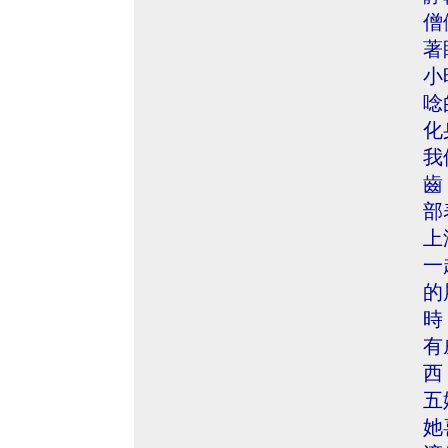
僧
著
小
唸
化
我
齒
部
上
一
的
時
有
西
五
她