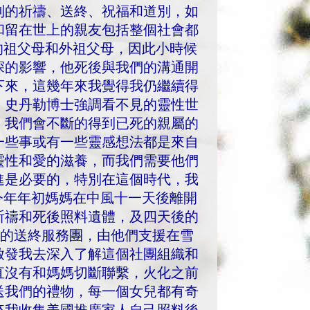
別的祈禱、送終、祝福和道別，如
和留在世上的親友包括整個社會都
的祖父母和外祖父母，因此小時候
深的影響，他死後與我們的溝通開
下來，這幾年來我覺得我仍繼續得
，史丹勒博士強調看不見的靈性世
，我們會不斷的得到已死的親屬的
一些事或有一些靈感想法都是來自
靈性和愛的滋養，而我們需要他們
進是必要的，特別在這個時代，我
今年年初媽媽在中風十一天後離開
祈禱和死後照料遺體，及四天後的
ne 的送終服務團，由他們支援在雪
啟發我去深入了解這個社團組織和
直沒有和媽媽切斷聯繫，火化之前
送我們的禮物，每一個女兒都有奇