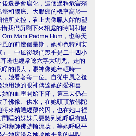
之後還是會腐化，這個過程危害殯
巴癌和腦癌、大腸癌的機率高於一
細體所支控，看上去像臘人館的塑
珍惜我們所剩下來相處的時間和協
ani Padme Hum，也每天
中風的前幾個星期，她神色特別安
家」。中風後我們幾乎是二十四小
她耳邊也經常唸六字大明咒。走的
然睜的很大，眼神像她年輕時一
來，她看著每一位。自從中風之後
晚她用她的眼神傳達她的愛和喜
天她的血壓開始下降，第三天仍在
放了佛像、供水，在她頭頂放佛陀
她將來精通經藏的因，也在她口裡
房間睡的妹妹只要聽到她呼吸有點
言和藥師佛號輪流唸，等她呼吸平
坐在她床邊為她唸她平常的早課，