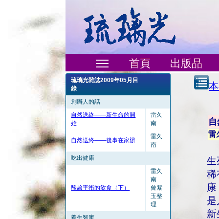
首頁
出版品
琉璃光雜誌2009年05月目
本
錄
創辦人的話
自然送終——新生命的開
雷久
自
始
南
雷
雷久
自然送終——後事在家辦
南
吃出健康
生
雷久
稀
南
康
酸鹼平衡的飲食（下）
曾紫
玉整
是
理
新
養生智庫