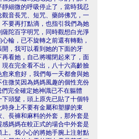
平靜細微的呼吸停止了，當時我忍
唸觀音長咒、短咒、藥師佛咒，一
，不要再打點滴，也指引我們為她
剛薩陀百字明咒，同時觀想白光淨
的心輪，已不旋轉之前還有轉動，
張開，我可以看到她的下面的牙
下再看她，自己將嘴閉起來了，面
，現在完全看不出，八十六高齡臉
色愈來愈好，我們每一天都會與她
不住微笑因為媽媽風趣的個性充份
我們完全確定她神識已不在軀體
一下頭髮，頭上原先已貼了十個特
化時身上不要有金屬和塑膠的東
衣、長褲和麻料的外套，那外套是
靈感媽媽在較正式的場合中外套是
頭上。我小心的將她手腕上注射點