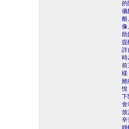
的
儀
般
像
助
提
詳
時
前
樣
她
悅
下
舍
放
辛
靜