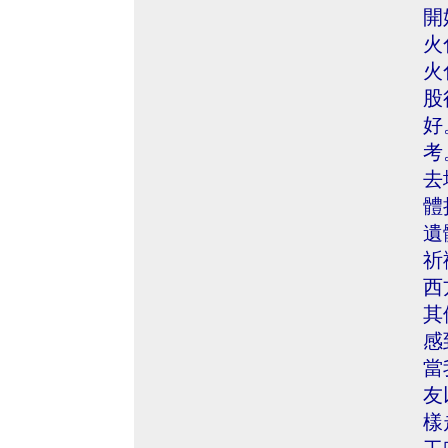
開
火
火
股
好
考
去
體
遺
祈
西
其
感
當
友
樣