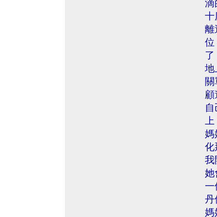
滴
十
離
位
了
地
關
顧
自
上
媽
化
我
她
一
丹
媽