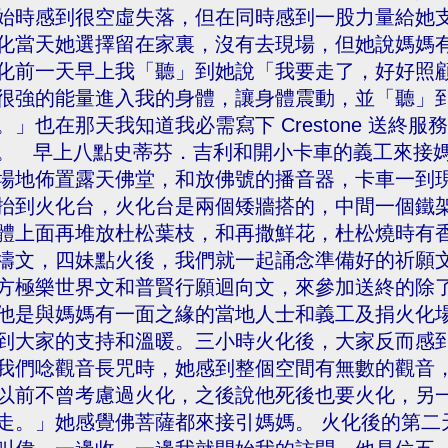
始時感到很空虛失落，但在同時感到一股力量給她
化當天她選擇留在家裏，沒有去現場，但她說媽媽
化前一天早上我「聽」到她說「我要走了，好好照
很強的能量進入我的身體，讓身體震動，並「聽」
。」也在那天我知道我必需寫下 Crestone 送終
。 早上八點史蒂芬．吉利和開小卡車的義工來接
場地佈置露天佛堂，和放佛號的播音器，卡車一到
抬到火化台，火化台是兩個矮牆搭的，中間一個鐵
體上面再堆放杜松葉枝，和再撒鮮花，杜松燒時有
禱文，四妹點火後，我們就一起誦念準備好的祈願
方極樂世界文和普賢行願迴向文，來參加送終的除
他是與媽媽有一面之緣的當地人士和義工及捐火化
到大家的支持和溫暖。三小時火化後，大家反而感
我們唸觀音長咒時，她感到整個空間有無數的觀音
以前不曾考慮過火化，之後說他死後也要火化，另
走。」她感覺佛菩薩都來接引媽媽。 火化後的第二