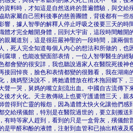
的感受，與我平常聽到的家人死亡情況不一樣，後
的資料時，才知這是自然送終的普遍體驗，與交給
協助家屬自己照料後事的慈善團體，背後都有一些
影響，據人智學的解釋人停止呼吸之後要三天的時
識體才完全離開身體，回到大宇宙，這段時間離開
的親屬道別，這是很莊嚴神聖的一段時間，讓兩個
人，死人完全知道每個人內心的想法和所做的，也
到腐壞，也能改變面部表情，一位人智學醫生的經
色都會變的很安詳，我也聽說過家人在醫院死後神
再接回悼喪，臉色和表情都變的很難看，我在湖南
化，姨媽堅決說不，將她遺體放在棺木拖回鄉下，
大聲一哭，舅媽的嘴立刻流出血。中國自古流傳下
之後才火化。天主教傳統上也要守護遺體三天，親
師曾得到亡靈的報怨，因為遺體太快火化讓他們感
都交給殯儀館，特別是在醫院過世的，要立刻搬送
，有時等家人趕到，看到的只是一盒骨灰，殯儀館
的是甲醛和酚的液體，注射到血管和已抽出精液及