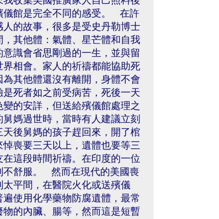
來我收集美國推廣家人自己照料後
殯儀館是完全不同的感受。 在許
感人的故事，很多是受史丹勒博士
間，其他體：氣體、星芒體和自我
的意識會省思剛過的一生，並與留
世界相會。家人的祈禱都能協助死
因為其他體還沒有離開，身體不會
驗是死者如之前受病苦，死後一天
色變的安詳，但送給殯儀館處理之
的舅媽過世時，當時有人建議立刻
三天後舅媽的孩子趕回來，開了棺
來悼喪要三天以上，遺體也要等三
友在這段時間祈禱。在印度的一位
到不舒服。 然而在現代的美國喪
到太平間，在醫院火化或送殯儀
普遍使用化學藥物防腐遺體，最常
廢物的內臟、腸等，然而這是短暫