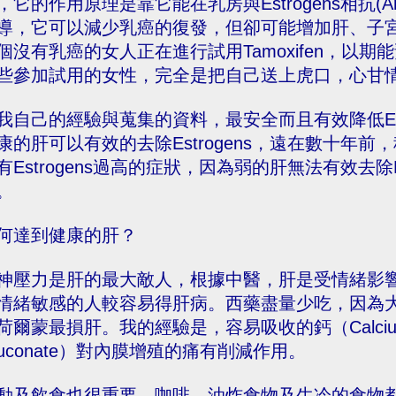
，它的作用原理是靠它能在乳房與Estrogens相抗(Ant
導，它可以減少乳癌的復發，但卻可能增加肝、子
個沒有乳癌的女人正在進行試用Tamoxifen，以
些參加試用的女性，完全是把自己送上虎口，心甘
我自己的經驗與蒐集的資料，最安全而且有效降低Est
康的肝可以有效的去除Estrogens，遠在數十年
有Estrogens過高的症狀，因為弱的肝無法有效去除Estr
。
何達到健康的肝？
神壓力是肝的最大敵人，根據中醫，肝是受情緒影
情緒敏感的人較容易得肝病。西藥盡量少吃，因為
荷爾蒙最損肝。我的經驗是，容易吸收的鈣（Calcium Asc
luconate）對內膜增殖的痛有削減作用。
動及飲食也很重要，咖啡、油炸食物及生冷的食物