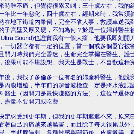
來時雖不痛，但覺得很累又睏；三十歲左右，我的
一年比一年惡化，四十歲左右，經期來時，我常須
然在地下鐵道內暈倒，完全不省人事，救護車送我
的子宮壁又厚又硬，不知為何？於是一位婦科醫生
(Ultra Sound)也證實我有一個大瘤，他要我即
，一切器官都有一定的位置，當一個或多個器官被
且開刀時我們完全昏迷，生命完全掌握在醫生、護
，後果可能不堪設想。我天生是戰士，不喜歡這種
年後，我找了多倫多一位有名的婦產科醫生，他說
是內膜增殖，半年前的超音波檢查一定是將水液誤
科醫生（因開刀是最快賺錢的方法），這位半退休
，盡量不要開刀或吃藥。
決定忍受到更年期，但我的更年期遲遲不來，原來Est
看著自己的痛越來越厲害，而且除了每天很累以外
尿、甲狀腺過剩、各種敏感與關節炎、皮膚癢等，