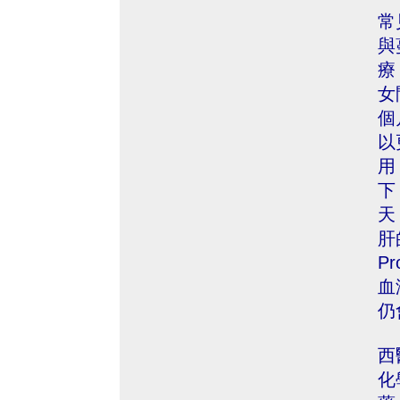
常
與
療
女
個
以
用
下
天
肝
P
血
仍
西
化