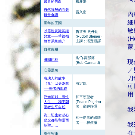
醫者的告白
梅襄陽
自然發酵的五穀
雷久南
內
麵食食譜
細
童年的王國
敏
以靈性意識認識
魯道夫‧史丹勒
兒童——華德福
(Rudolf Steiner)
(
主講；潘定凱譯
教育系統簡介
蒙
自然農耕
鮑伯‧肯那德
田園耕種
現
(Bob Cannard)
／
心靈湧泉
刀
琉璃人的故事
（九）以身為教
潘定凱
可
──學者的風範
用
浮光掠影：靈性
和平朝聖者
人生——和平朝
(Peace Pilgrim)
著；俞靜靜譯
聖者生平自述
我
為一切生命起心
和平使者的跟隨
動念都能和諧而
者——釋依謙
我
朝聖……
在
養生智庫