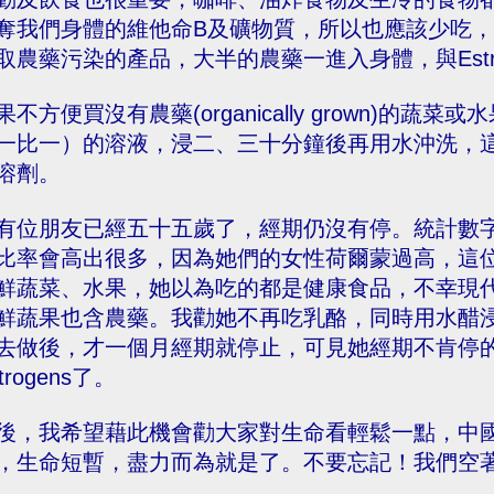
奪我們身體的維他命B及礦物質，所以也應該少吃
取農藥污染的產品，大半的農藥一進入身體，與Estr
果不方便買沒有農藥(organically grown)的
一比一）的溶液，浸二、三十分鐘後再用水沖洗，
溶劑。
有位朋友已經五十五歲了，經期仍沒有停。統計數
比率會高出很多，因為她們的女性荷爾蒙過高，這位朋友
鮮蔬菜、水果，她以為吃的都是健康食品，不幸現代所有
鮮蔬果也含農藥。我勸她不再吃乳酪，同時用水醋
去做後，才一個月經期就停止，可見她經期不肯停
trogens了。
後，我希望藉此機會勸大家對生命看輕鬆一點，中
，生命短暫，盡力而為就是了。不要忘記！我們空