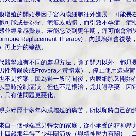
膜增殖的開始是因子宮內膜細胞往外進展，可能長
胞可能成長為瘤、疤痕或黏體，而引致不孕症，症
感並經常感覺累。若能忍受到更年期，痛可能會消
Hormone Replacement Therapy)，內膜增殖會
）再上升的緣故。
代醫學雖有不同的處理方法，除了開刀以外，都只是暫時壓制
男性荷爾蒙或Provera／黃體素），停止使用這
也不是答案，因為過一段時間後，內膜細胞又開始
以暫時控制症狀，但也不是根治，尤其避孕藥，因它的高
，只有使問題更惡化。
親身經歷十多年內膜增殖的痛苦，所以願將自己的
來自一個極端重男輕女的家庭，從小承受的精神壓
十四歲那年得了少年關節炎（與精神壓力有關），