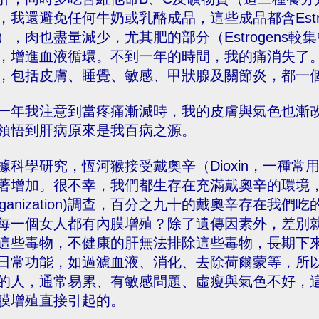
，我還避免任何牛奶或乳酪成品，這些成品都含Estr
），肉也盡量減少，尤其肥的部分（Estrogens
，增進血液循環。不到一年的時間，我的痛消失了
，包括皮膚、睡覺、敏感、甲狀腺及關節炎，都一
一年我注意到當疼痛漸減時，我的皮膚與氣色也漸
領悟到肝病原來是我百病之源。
據科學研究，恆河猴接受戴奧辛（Dioxin，一種
著增加。很不幸，我們都生存在充滿戴奧辛的環境，據世界衛
rganization)調查，百分之九十的戴奧辛存在
每一個女人都有內膜增殖？除了遺傳因素外，差別
這些毒物，不健康的肝無法排除這些毒物，長期下
日常功能，如過濾血液、消化、去除荷爾蒙等，所以Es
的人，通常易累、有敏感問題、虛瘦與氣色不好，
膜增殖直接引起的。