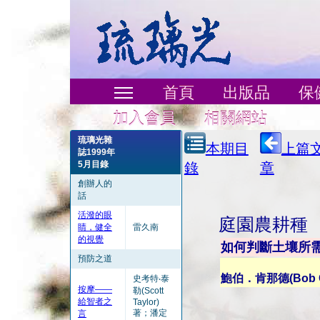
首頁
出版品
保
加入會員
相關網站
琉璃光雜
本期目
上篇
誌1999年
5月目錄
錄
章
創辦人的
話
活潑的眼
庭園農耕種
睛，健全
雷久南
的視覺
如何判斷土壤所
預防之道
鮑伯．肯那德(Bob C
史考特‧泰
按摩——
勒(Scott
給智者之
Taylor)
著；潘定
言