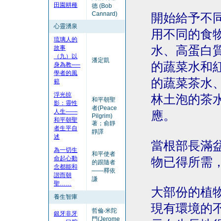
田園耕種
德 (Bob
Cannard)
開始給予不
心靈湧泉
用不同的食
琉璃人的
水、高蛋白
故事
（九）以
潘定凱
的蔬菜水和
身為教──
學者的風
的蔬菜茶水、岩
範
浮光掠
林土泡的茶
和平朝聖
影：靈性
者(Peace
人生——
應。
Pilgrim)
和平朝聖
著；俞靜
者生平自
靜譯
述
當根部長滿
為一切生
和平使者
命起心動
物已得所需
的跟隨者
念都能和
——釋依
諧而朝
謙
聖……
大部份的植
養生智庫
現有環境的
哲倫‧米陀
銀牙非牙
門(Jerome