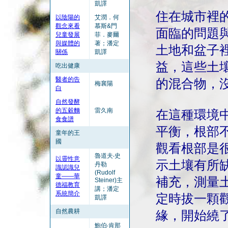
凱譯
住在城市裡
以陰陽的
艾潤．何
觀念來看
慕斯&門
面臨的問題
兒童發展
菲．麥爾
與媒體的
著；潘定
土地和盆子
關係
凱譯
益，這些土
吃出健康
醫者的告
的混合物，
梅襄陽
白
自然發酵
的五穀麵
雷久南
在這種環境
食食譜
平衡，根部
童年的王
國
觀看根部是
魯道夫‧史
以靈性意
示土壤有所
丹勒
識認識兒
(Rudolf
童——華
補充，測量
Steiner)主
德福教育
講；潘定
系統簡介
定時拔一顆
凱譯
自然農耕
緣，開始繞
鮑伯‧肯那