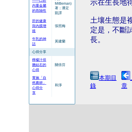
示在生長地
——口腔
Mittleman)
內重金屬
著；潘定
的危險性
凱譯
土壤生態是
肝的健康
與內膜增
張照梅
定是，不斷
殖
長。
牛乳的神
黃建蘭
話
心得分享
檸檬汁排
膽結石的
關倍芬
心得
本期目
實施「自
然農耕」
錄
章
和淨
心得分
享