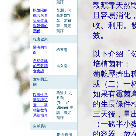
凱譯
榖類靠天然
以陰陽的
艾潤．何
且容易消化
觀念來看
慕斯&門
兒童發展
菲．麥爾
收、利用。
與媒體的
著；潘定
關係
凱譯
效。
吃出健康
醫者的告
梅襄陽
以下介紹「發麵
白
自然發酵
培植菌種：
的五穀麵
雷久南
食食譜
萄乾壓擠出
童年的王
或（二）一
國
如果有霉菌
魯道夫‧史
以靈性意
丹勒
識認識兒
的生長條件
(Rudolf
童——華
Steiner)主
德福教育
三天後，量
講；潘定
系統簡介
凱譯
（一磅半小
自然農耕
的容器，放
鮑伯‧肯那