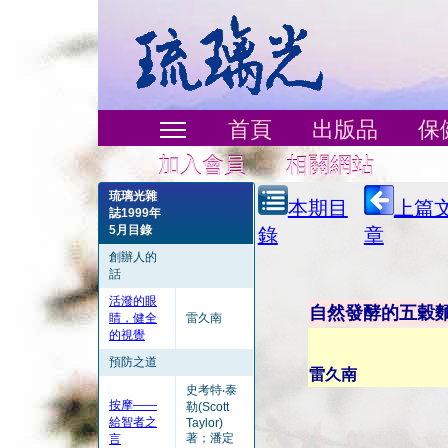
首頁
出版品
保
加入會員
相關網站
琉璃光雜
本期目
上篇
誌1999年
5月目錄
錄
章
創辦人的
話
活潑的眼
自然發酵的五穀
睛，健全
雷久南
的視覺
預防之道
雷久南
史考特‧泰
按摩——
勒(Scott
給智者之
Taylor)
著；潘定
言