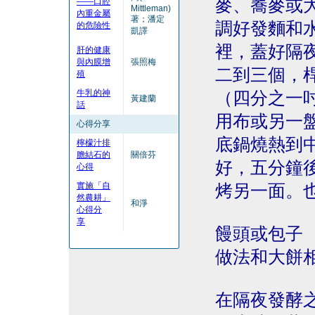
麥、蕎麥或
——口腔
Mittleman)
內重金屬
著；潘定
調好發麵和
的危險性
凱譯
裡，蓋好隔
肝的健康
與內膜增
張照梅
二到三個，
殖
牛乳的神
（四分之一
黃建蘭
話
用布或另一
心得分享
底鍋燒熱到
檸檬汁排
膽結石的
關倍芬
好，五分鐘
心得
實施「自
烤另一面。
然農耕」
和淨
心得分
享
饅頭或包子
做法和大餅
在隔夜發酵