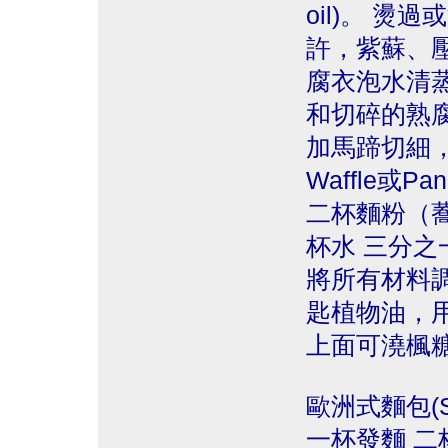
oil)。 
許，紫蘇、
腐衣泡水清
和切碎的熟
加馬蹄切細
Waffle或Pan
二杯麵粉（
杯水 三分之
將所有材料
匙植物油，用wa
上面可澆楓
歐洲式麵包(Sou
一杯發麵 二