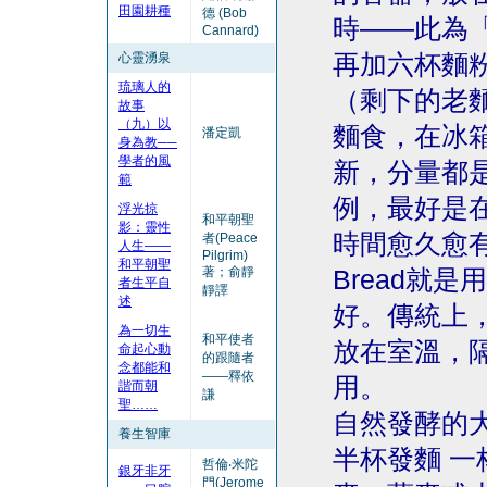
田園耕種
德 (Bob
時——此為
Cannard)
心靈湧泉
再加六杯麵
琉璃人的
（剩下的老
故事
（九）以
麵食，在冰
潘定凱
身為教──
學者的風
新，分量都
範
例，最好是
浮光掠
和平朝聖
影：靈性
時間愈久愈有
者(Peace
人生——
Pilgrim)
和平朝聖
著；俞靜
Bread就
者生平自
靜譯
述
好。傳統上
為一切生
和平使者
放在室溫，
命起心動
的跟隨者
念都能和
——釋依
用。
諧而朝
謙
聖……
自然發酵的
養生智庫
半杯發麵 一
哲倫‧米陀
銀牙非牙
門(Jerome