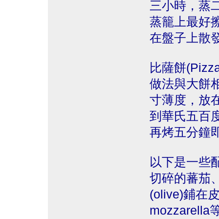
三小時，蒸
蒸籠上最好
在盤子上散
比薩餅(Pizza
做法與大餅
寸薄度，放
到華氏五百
再烤五分鐘
以下是一些
切碎的蕃茄
(olive)
mozzarel