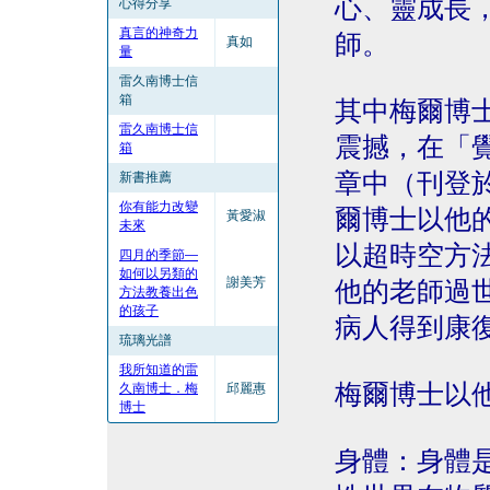
心、靈成長
心得分享
真言的神奇力
師。
真如
量
雷久南博士信
箱
其中梅爾博士（
雷久南博士信
震撼，在「
箱
章中（刊登於琉
新書推薦
你有能力改變
爾博士以他
黃愛淑
未來
以超時空方
四月的季節—
如何以另類的
謝美芳
他的老師過
方法教養出色
的孩子
病人得到康
琉璃光譜
我所知道的雷
梅爾博士以
久南博士．梅
邱麗惠
博士
身體：身體