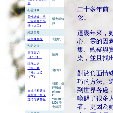
著
二十多年前
心靈湧泉
念。
靈性詩篇一第
潘定凱編
三篇歸無所得
譯
法（之二）
這幾年來，
維護自然
陽台煉金術
周妙妃
心、靈的因
預防之道
集、觀察與
癌症與Vit
陳瀅
染，並且找
B17（下）
現代人避
「輻」趨
俞靜靜
對於負面情
「福」之道
（下）
巧的方法。
格蘭．伍
門醫師
到世界各處
在追求整體健
(Glenn
康的路上如何
D.
喚醒了很多
Wollman
選擇你的醫生
MD) 潘
者。更因為
定凱譯