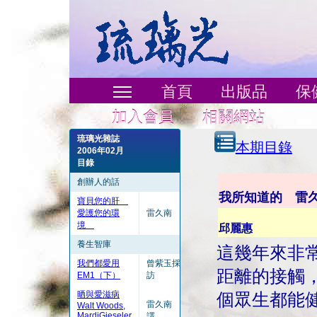
首頁
出版品
保
加入會員
相關網站
琉璃光雜誌
本期目錄
2006年02月
目錄
創辦人的話
我所知道的 雷
寶貝您的肝
愛護您的環
雷久南
境
邱麗惠
養生智庫
這幾年來非
我們都愛用
曾紫玉採
距離的接觸
EM1（下）
訪
晒與愛滋病
個眾生都能
雷久南
Walt Woods,
MardiGieseler
譯