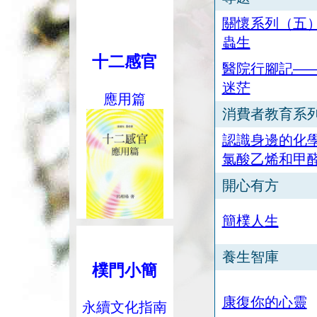
關懷系列（五
蟲生
十二感官
醫院行腳記—
迷茫
應用篇
消費者教育系
認識身邊的化
氯酸乙烯和甲
開心有方
簡樸人生
養生智庫
樸門小簡
康復你的心靈
永續文化指南