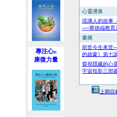
心靈湧泉
琉璃人的故事
──華德福教育
書摘
前世今生來世
專注心
的
的啟蒙》第七講
康復力量
窺視隱藏的心
宇宙投影三部
上期目