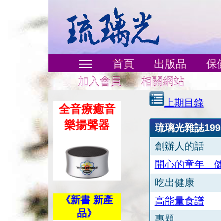
首頁
出版品
保
加入會員
相關網站
上期目錄
全音療癒音
樂揚聲器
琉璃光雜誌199
創辦人的話
開心的童年 
吃出健康
《新書 新產
高能量食譜
品》
專題